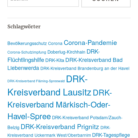
Schlagwörter
Corona-Pandemie
Bevölkerungsschutz
Corona
DRK-
Doberlug-Kirchhain
Corona-Schutzimpfung
Flüchtlingshilfe
DRK-Kreisverband Bad
DRK-Kita
Liebenwerda
DRK-Kreisverband Brandenburg an der Havel
DRK-
DRK-Kreisverband Fläming-Spreewald
Kreisverband Lausitz
DRK-
Kreisverband Märkisch-Oder-
Havel-Spree
DRK-Kreisverband Potsdam/Zauch-
DRK-Kreisverband Prignitz
Belzig
DRK-
DRK-Tagespflege
Kreisverband Uckermark West/Oberbarnim