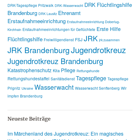
DRK Flüchtlingshilfe
DRK-Tagespflege Pritzwalk
DRK-Wasserwacht
Brandenburg
Ehrenamt
DRK Lausitz
Erstaufnahmeeinrichtung
Erstaufnahmeeinrichtung Doberlug-
Erste Hilfe
Erstaufnahmeeinrichtungen für Geflüchtete
Kirchhain
JRK
Flüchtlingshilfe
FSJ
Freiwilligendienst
jrk:zusammen
Jugendrotkreuz
JRK Brandenburg
Jugendrotkreuz Brandenburg
Katastrophenschutz
Pflege
Kita
Rettungshunde
Tagespflege
Rettungshundestaffel
Sanitätsdienst
Tagespflege
Wasserwacht
Prignitz
Wasserwacht Senftenberg
Wir
Ukraine
impfen Brandenburg
Neueste Beiträge
Im Märchenland des Jugendrotkreuz: Ein magisches