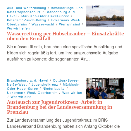
Aus- und Weiterbildung
Bevölkerungs- und
Katastrophenschutz
Brandenburg a. d.
Havel
Märkisch-Oder-Havel-Spree
Potsdam/ Zauch-Belzig
Uckermark West/
Oberbarnim
Wasserwacht
Wer wir sind
Wo wir helfen
Wasserrettung per Hubschrauber – Einsatzkräfte
üben den Ernstfall
Sie müssen fit sein, brauchen eine spezifische Ausbildung und
bilden sich regelmäßig fort, um ihre anspruchsvolle Aufgabe
ausführen zu können: die sogenannten Air…
Brandenburg a. d. Havel
Cottbus-Spree-
Neiße-West
Jugendrotkreuz
Märkisch-
Oder-Havel-Spree
Niederlausitz
Uckermark West/ Oberbarnim
Was wir tun
Wer wir sind
Austausch zur Jugendrotkreuz-Arbeit in
Brandenburg bei der Landesversammlung in
Prenzlau
Zur Landesversammlung des Jugendrotkreuz im DRK-
Landesverband Brandenburg haben sich Anfang Oktober die