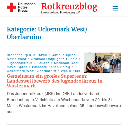
Rotkreuzblog
Landesverband Brandenburg e.V.
Kategorie:
Uckermark West/
Oberbarnim
Brandenburg a. d. Havel
Cottbus-Spree-
Neiße-West
Gransee Ostprignitz-Ruppin
Jugendrotkreuz
Lausitz
Märkisch-Oder-
Havel-Spree
Potsdam/ Zauch-Belzig
Uckermark West/ Oberbarnim
Was wir tun
Gemeinsam ein großes Superteam:
Landeswettbewerb des Jugendrotkreuz in
Wustermark
Das Jugendrotkreuz (JRK) im DRK-Landesverband
Brandenburg e.V. richtete am Wochenende vom 29. bis 31.
Mai in Wustermark im Havelland seinen 35. Landeswettbewerb
aus.…