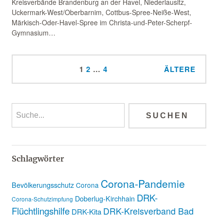
Kreisverbände Brandenburg an der Havel, Niederlausitz,
Uckermark-West/Oberbarnim, Cottbus-Spree-Neiße-West,
Märkisch-Oder-Havel-Spree im Christa-und-Peter-Scherpf-
Gymnasium…
1
2
…
4
ÄLTERE
Schlagwörter
Corona-Pandemie
Bevölkerungsschutz
Corona
DRK-
Doberlug-Kirchhain
Corona-Schutzimpfung
Flüchtlingshilfe
DRK-Kreisverband Bad
DRK-Kita