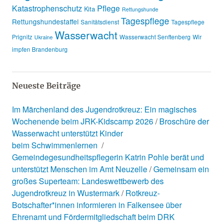
Katastrophenschutz
Pflege
Kita
Rettungshunde
Tagespflege
Rettungshundestaffel
Sanitätsdienst
Tagespflege
Wasserwacht
Prignitz
Wasserwacht Senftenberg
Wir
Ukraine
impfen Brandenburg
Neueste Beiträge
Im Märchenland des Jugendrotkreuz: Ein magisches
Wochenende beim JRK-Kidscamp 2026
Broschüre der
Wasserwacht unterstützt Kinder
beim Schwimmenlernen
Gemeindegesundheitspflegerin Katrin Pohle berät und
unterstützt Menschen im Amt Neuzelle
Gemeinsam ein
großes Superteam: Landeswettbewerb des
Jugendrotkreuz in Wustermark
Rotkreuz-
Botschafter*innen informieren in Falkensee über
Ehrenamt und Fördermitgliedschaft beim DRK