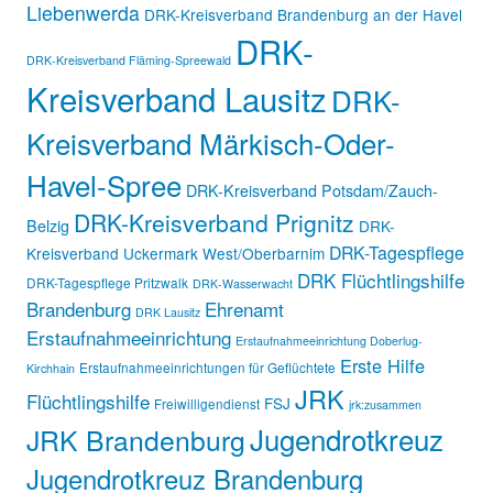
Liebenwerda
DRK-Kreisverband Brandenburg an der Havel
DRK-
DRK-Kreisverband Fläming-Spreewald
Kreisverband Lausitz
DRK-
Kreisverband Märkisch-Oder-
Havel-Spree
DRK-Kreisverband Potsdam/Zauch-
DRK-Kreisverband Prignitz
Belzig
DRK-
DRK-Tagespflege
Kreisverband Uckermark West/Oberbarnim
DRK Flüchtlingshilfe
DRK-Tagespflege Pritzwalk
DRK-Wasserwacht
Brandenburg
Ehrenamt
DRK Lausitz
Erstaufnahmeeinrichtung
Erstaufnahmeeinrichtung Doberlug-
Erste Hilfe
Erstaufnahmeeinrichtungen für Geflüchtete
Kirchhain
JRK
Flüchtlingshilfe
FSJ
Freiwilligendienst
jrk:zusammen
Jugendrotkreuz
JRK Brandenburg
Jugendrotkreuz Brandenburg