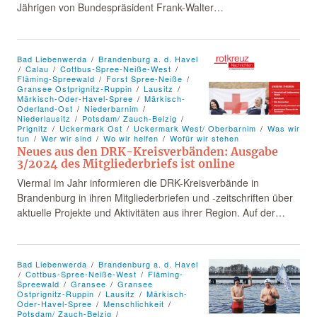
Jährigen von Bundespräsident Frank-Walter…
Bad Liebenwerda
Brandenburg a. d. Havel
Calau
Cottbus-Spree-Neiße-West
Fläming-Spreewald
Forst Spree-Neiße
Gransee Ostprignitz-Ruppin
Lausitz
Märkisch-Oder-Havel-Spree
Märkisch-
Oderland-Ost
Niederbarnim
Niederlausitz
Potsdam/ Zauch-Belzig
Prignitz
Uckermark Ost
Uckermark West/ Oberbarnim
Was wir
tun
Wer wir sind
Wo wir helfen
Wofür wir stehen
Neues aus den DRK-Kreisverbänden: Ausgabe
3/2024 des Mitgliederbriefs ist online
Viermal im Jahr informieren die DRK-Kreisverbände in
Brandenburg in ihren Mitgliederbriefen und -zeitschriften über
aktuelle Projekte und Aktivitäten aus ihrer Region. Auf der…
Bad Liebenwerda
Brandenburg a. d. Havel
Cottbus-Spree-Neiße-West
Fläming-
Spreewald
Gransee
Gransee
Ostprignitz-Ruppin
Lausitz
Märkisch-
Oder-Havel-Spree
Menschlichkeit
Potsdam/ Zauch-Belzig