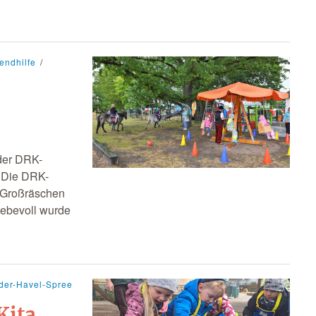
endhilfe
der DRK-
: Die DRK-
n Großräschen
Liebevoll wurde
der-Havel-Spree
Kita