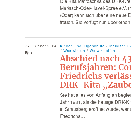
Die Kita Matroschka des DRK-Kre
Märkisch-Oder-Havel-Spree e.V. in
(Oder) kann sich über eine neue 
freuen. Sie verfügt nun über eine
25. Oktober 2024
Kinder- und Jugendhilfe
Märkisch-O
Was wir tun
Wo wir helfen
0
Abschied nach 4
Berufsjahren: Co
Friedrichs verläs
DRK-Kita „Zaub
Sie hat alles von Anfang an beglei
Jahr 1981, als die heutige DRK-K
in Strausberg eröffnet wurde, war
Friedrichs…