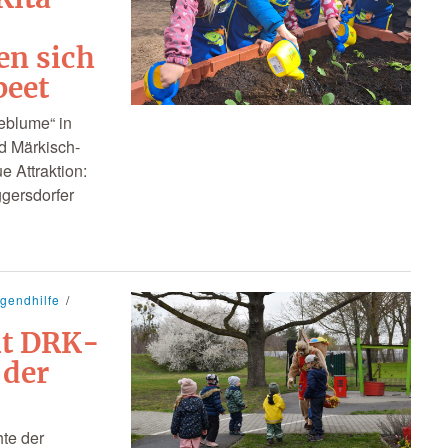
en sich
beet
eblume“ in
d Märkisch-
e Attraktion:
ggersdorfer
ugendhilfe
ht DRK-
 der
te der