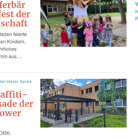
ferbär
W
i
est der
F
schaft
iezen feierte
len Kindern,
hrliches
ramm aus…
der-Havel-Spree
affiti-
sade der
kower
 DRK-