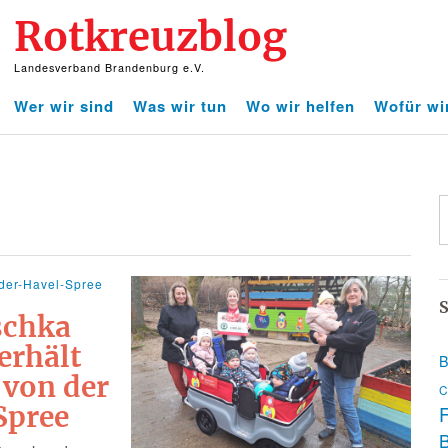
Rotkreuzblog
Landesverband Brandenburg e.V.
Wer wir sind
Was wir tun
Wo wir helfen
Wofür wi
der-Havel-Spree
S
schka
erhält
B
 von der
C
Spree
F