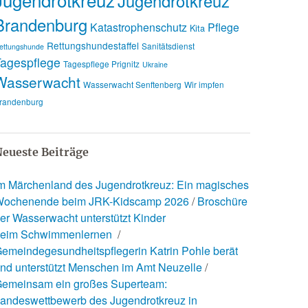
Jugendrotkreuz
Brandenburg
Katastrophenschutz
Pflege
Kita
Rettungshundestaffel
Sanitätsdienst
ettungshunde
agespflege
Tagespflege Prignitz
Ukraine
Wasserwacht
Wasserwacht Senftenberg
Wir impfen
randenburg
eueste Beiträge
m Märchenland des Jugendrotkreuz: Ein magisches
ochenende beim JRK-Kidscamp 2026
Broschüre
er Wasserwacht unterstützt Kinder
eim Schwimmenlernen
emeindegesundheitspflegerin Katrin Pohle berät
nd unterstützt Menschen im Amt Neuzelle
emeinsam ein großes Superteam:
andeswettbewerb des Jugendrotkreuz in