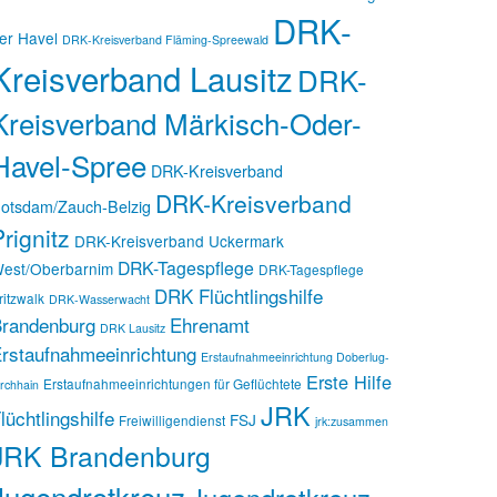
DRK-
er Havel
DRK-Kreisverband Fläming-Spreewald
Kreisverband Lausitz
DRK-
Kreisverband Märkisch-Oder-
Havel-Spree
DRK-Kreisverband
DRK-Kreisverband
otsdam/Zauch-Belzig
rignitz
DRK-Kreisverband Uckermark
DRK-Tagespflege
est/Oberbarnim
DRK-Tagespflege
DRK Flüchtlingshilfe
ritzwalk
DRK-Wasserwacht
randenburg
Ehrenamt
DRK Lausitz
rstaufnahmeeinrichtung
Erstaufnahmeeinrichtung Doberlug-
Erste Hilfe
Erstaufnahmeeinrichtungen für Geflüchtete
irchhain
JRK
lüchtlingshilfe
FSJ
Freiwilligendienst
jrk:zusammen
JRK Brandenburg
Jugendrotkreuz