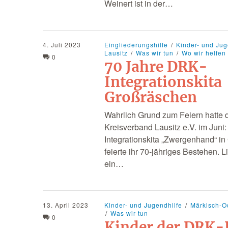
Weinert ist in der…
4. Juli 2023
Eingliederungshilfe
Kinder- und Jug
Lausitz
Was wir tun
Wo wir helfen
0
70 Jahre DRK-
Integrationskita
Großräschen
Wahrlich Grund zum Feiern hatte 
Kreisverband Lausitz e.V. im Juni
Integrationskita „Zwergenhand“ i
feierte ihr 70-jähriges Bestehen. 
ein…
13. April 2023
Kinder- und Jugendhilfe
Märkisch-O
Was wir tun
0
Kinder der DRK-