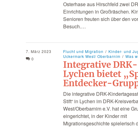
Osterhase aus Hirschfeld zwei D
Einrichtungen in Großräschen. Ki
Senioren freuten sich über den vo
Besuch.…
7. März 2023
Flucht und Migration
Kinder- und Ju
Uckermark West/ Oberbarnim
Was wi
0
Integrative DRK-
Lychen bietet „S
Entdecker-Grup
Die integrative DRK-Kindertagesst
Stift“ in Lychen im DRK-Kreisver
West/Oberbarnim e.V. hat eine Gr
eingerichtet, in der Kinder mit
Migrationsgeschichte spielerisch