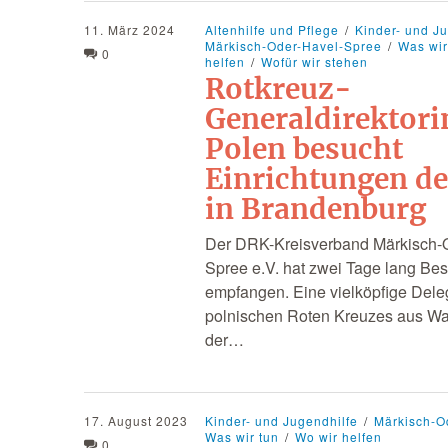
11. März 2024
Altenhilfe und Pflege
Kinder- und J
Märkisch-Oder-Havel-Spree
Was wir
0
helfen
Wofür wir stehen
Rotkreuz-
Generaldirektori
Polen besucht
Einrichtungen d
in Brandenburg
Der DRK-Kreisverband Märkisch-
Spree e.V. hat zwei Tage lang Be
empfangen. Eine vielköpfige Dele
polnischen Roten Kreuzes aus Wa
der…
17. August 2023
Kinder- und Jugendhilfe
Märkisch-O
Was wir tun
Wo wir helfen
0