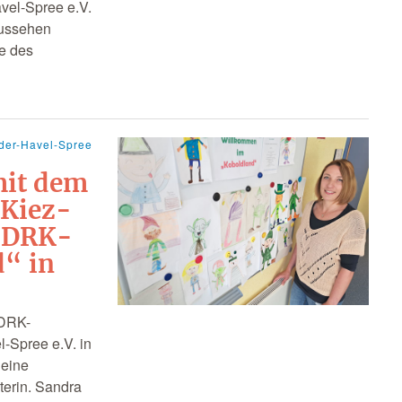
vel-Spree e.V.
Aussehen
e des
der-Havel-Spree
mit dem
 Kiez-
r DRK-
d“ in
 DRK-
-Spree e.V. in
 eine
iterin. Sandra