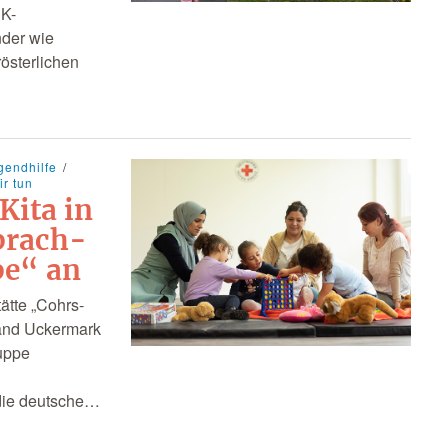
RK-
nder wie
rösterlichen
gendhilfe
r tun
Kita in
prach-
pe“ an
ätte „Cohrs-
band Uckermark
uppe
 die deutsche…