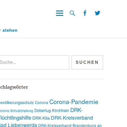
Facebook
Twitter
Facebook
Twitter
r stehen
chlagwörter
Corona-Pandemie
evölkerungsschutz
Corona
DRK-
Doberlug-Kirchhain
orona-Schutzimpfung
lüchtlingshilfe
DRK-Kreisverband
DRK-Kita
Bad Liebenwerda
DRK-Kreisverband Brandenburg an