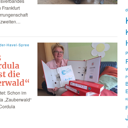
isverbandes
 Frankfurt
d
Errungenschaft
n zweiten…
der-Havel-Spree
P
3
P
rdula
W
st die
P
erwald“
B
E
tet: Schon im
ita „Zauberwald“
K
 Cordula
F