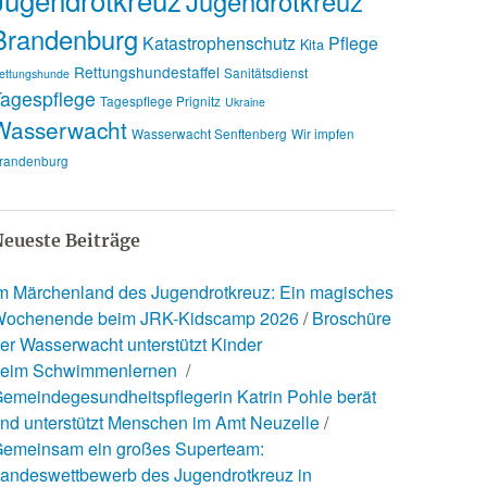
Jugendrotkreuz
Brandenburg
Katastrophenschutz
Pflege
Kita
Rettungshundestaffel
Sanitätsdienst
ettungshunde
agespflege
Tagespflege Prignitz
Ukraine
Wasserwacht
Wasserwacht Senftenberg
Wir impfen
randenburg
eueste Beiträge
m Märchenland des Jugendrotkreuz: Ein magisches
ochenende beim JRK-Kidscamp 2026
Broschüre
er Wasserwacht unterstützt Kinder
eim Schwimmenlernen
emeindegesundheitspflegerin Katrin Pohle berät
nd unterstützt Menschen im Amt Neuzelle
emeinsam ein großes Superteam:
andeswettbewerb des Jugendrotkreuz in