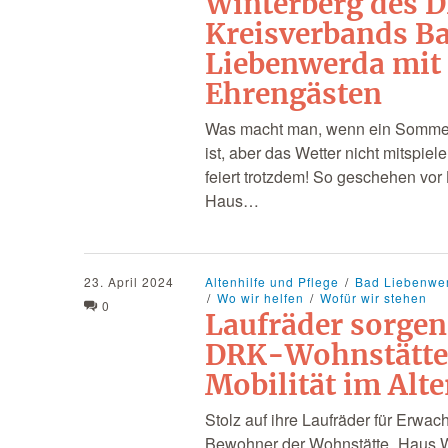
Winterberg des 
Kreisverbands B
Liebenwerda mit
Ehrengästen
Was macht man, wenn ein Sommer
ist, aber das Wetter nicht mitspi
feiert trotzdem! So geschehen vo
Haus…
23. April 2024
Altenhilfe und Pflege
Bad Liebenwe
Wo wir helfen
Wofür wir stehen
0
Laufräder sorgen
DRK-Wohnstätte
Mobilität im Alte
Stolz auf ihre Laufräder für Erwac
Bewohner der Wohnstätte „Haus W