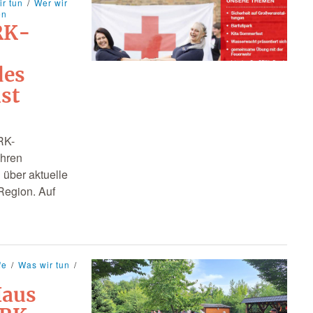
r tun
Wer wir
en
RK-
des
ist
RK-
ihren
n über aktuelle
 Region. Auf
fe
Was wir tun
Haus