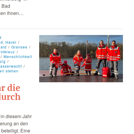
d Bad
chen ihnen…
d
 d. Havel
wald
Gransee
rotkreuz
Menschlichkeit
zig
asserwacht
wir stehen
r die
durch
 in diesem Jahr
nerung an den
eteiligt. Eine