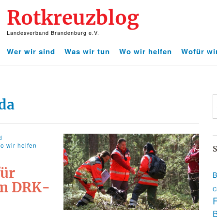
Rotkreuzblog
Landesverband Brandenburg e.V.
Wer wir sind
Was wir tun
Wo wir helfen
Wofür wi
da
d
o wir helfen
S
für
B
im DRK-
C
F