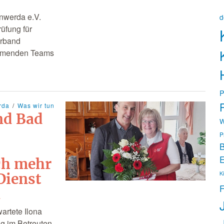
nwerda e.V.
d
rüfung für
rband
nehmenden Teams
P
P
rda
Was wir tun
nd Bad
W
P
B
E
ch mehr
K
Dienst
F
n
artete Ilona
ag im Betreuten