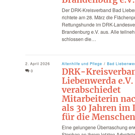
Der DRK-Kreisverband Bad Liebe
richtete am 28. März die Flächenp
Rettungshunde im DRK-Landesve
Brandenburg e.V. aus. Alle teil
schlossen die…
2. April 2026
Altenhilfe und Pflege
Bad Liebenwe
DRK-Kreisverba
0
Liebenwerda e.V.
verabschiedet
Mitarbeiterin na
als 30 Jahren im 
für die Mensche
Eine gelungene Überraschung erw
Stephan an ihrem letzten Arbeitst