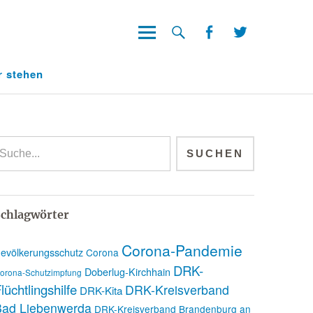
Facebook
Twitter
Facebook
Twitter
r stehen
chlagwörter
Corona-Pandemie
evölkerungsschutz
Corona
DRK-
Doberlug-Kirchhain
orona-Schutzimpfung
lüchtlingshilfe
DRK-Kreisverband
DRK-Kita
Bad Liebenwerda
DRK-Kreisverband Brandenburg an