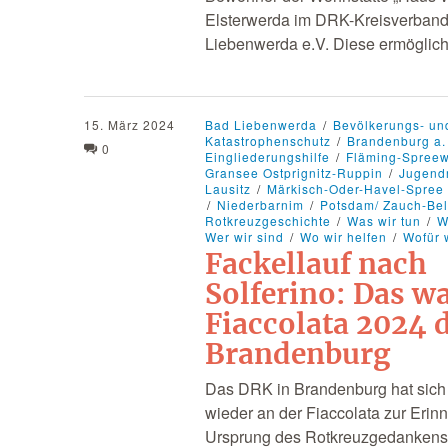
Elsterwerda im DRK-Kreisverban
Liebenwerda e.V. Diese ermögli
15. März 2024
Bad Liebenwerda
Bevölkerungs- un
Katastrophenschutz
Brandenburg a.
0
Eingliederungshilfe
Fläming-Spree
Gransee Ostprignitz-Ruppin
Jugend
Lausitz
Märkisch-Oder-Havel-Spree
Niederbarnim
Potsdam/ Zauch-Bel
Rotkreuzgeschichte
Was wir tun
W
Wer wir sind
Wo wir helfen
Wofür 
Fackellauf nach
Solferino: Das wa
Fiaccolata 2024 
Brandenburg
Das DRK in Brandenburg hat sich
wieder an der Fiaccolata zur Erin
Ursprung des Rotkreuzgedankens b