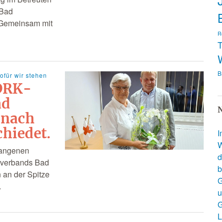
 Bad
: Gemeinsam mit
R
T
B
ofür wir stehen
 DRK-
ad
N
 nach
chiedet.
I
W
gangenen
d
sverbands Bad
b
 an der Spitze
G
…
u
G
L