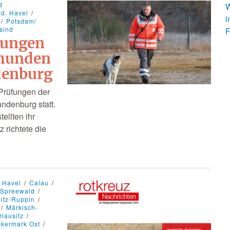
d
W
 d. Havel
i
Potsdam/
sind
F
fungen
shunden
denburg
Prüfungen der
ndenburg statt.
ellten ihr
 richtete die
. Havel
Calau
-Spreewald
itz-Ruppin
Märkisch-
rlausitz
kermark Ost