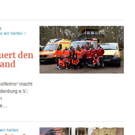
d
o wir helfen
uert den
band
Solferino“ macht
enburg e.V.:
on
die…
wir helfen