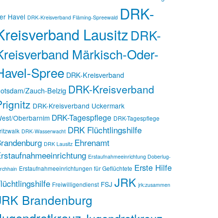
DRK-
er Havel
DRK-Kreisverband Fläming-Spreewald
Kreisverband Lausitz
DRK-
Kreisverband Märkisch-Oder-
Havel-Spree
DRK-Kreisverband
DRK-Kreisverband
otsdam/Zauch-Belzig
rignitz
DRK-Kreisverband Uckermark
DRK-Tagespflege
est/Oberbarnim
DRK-Tagespflege
DRK Flüchtlingshilfe
ritzwalk
DRK-Wasserwacht
randenburg
Ehrenamt
DRK Lausitz
rstaufnahmeeinrichtung
Erstaufnahmeeinrichtung Doberlug-
Erste Hilfe
Erstaufnahmeeinrichtungen für Geflüchtete
irchhain
JRK
lüchtlingshilfe
FSJ
Freiwilligendienst
jrk:zusammen
JRK Brandenburg
Jugendrotkreuz