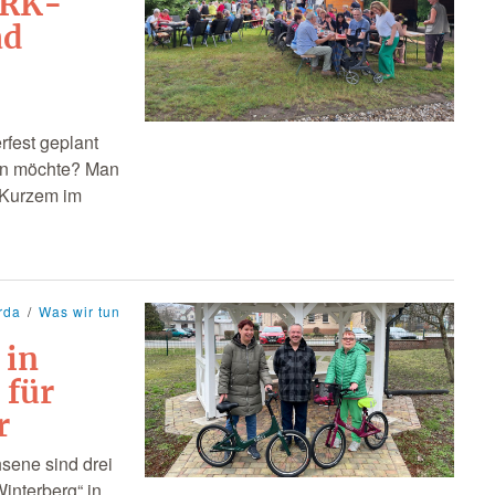
DRK-
ad
fest geplant
elen möchte? Man
r Kurzem im
rda
Was wir tun
 in
 für
r
hsene sind drei
interberg“ in