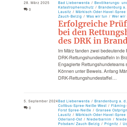
28. März 2025
Bad Liebenwerda
Bevölkerungs- un
Katastrophenschutz
Brandenburg a.
0
Lausitz
Märkisch-Oder-Havel-Spree
Zauch-Belzig
Was wir tun
Wer wir 
Erfolgreiche Prü
bei den Rettung
des DRK in Bran
Im März fanden zwei bedeutende 
DRK-Rettungshundestaffeln in Bra
Engagierte Rettungshundeteams st
Können unter Beweis. Anfang März
DRK-Rettungshundestaffel…
5. September 2024
Bad Liebenwerda
Brandenburg a. d
Cottbus-Spree-Neiße-West
Fläming
0
Forst Spree-Neiße
Gransee Ostprign
Lausitz
Märkisch-Oder-Havel-Spree
Oderland-Ost
Niederbarnim
Niede
Potsdam/ Zauch-Belzig
Prignitz
Uc