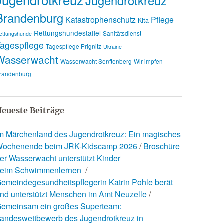
Jugendrotkreuz
Brandenburg
Katastrophenschutz
Pflege
Kita
Rettungshundestaffel
Sanitätsdienst
ettungshunde
agespflege
Tagespflege Prignitz
Ukraine
Wasserwacht
Wasserwacht Senftenberg
Wir impfen
randenburg
eueste Beiträge
m Märchenland des Jugendrotkreuz: Ein magisches
ochenende beim JRK-Kidscamp 2026
Broschüre
er Wasserwacht unterstützt Kinder
eim Schwimmenlernen
emeindegesundheitspflegerin Katrin Pohle berät
nd unterstützt Menschen im Amt Neuzelle
emeinsam ein großes Superteam:
andeswettbewerb des Jugendrotkreuz in