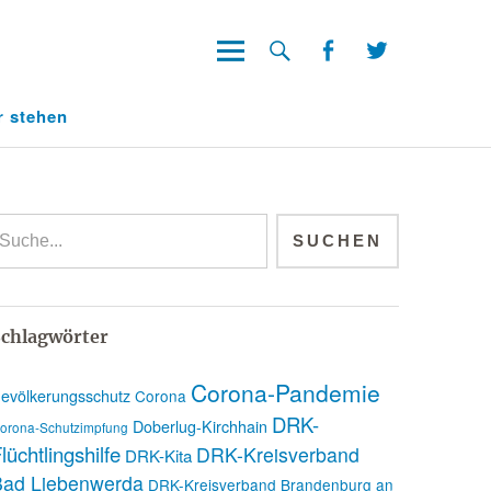
Facebook
Twitter
Facebook
Twitter
r stehen
chlagwörter
Corona-Pandemie
evölkerungsschutz
Corona
DRK-
Doberlug-Kirchhain
orona-Schutzimpfung
lüchtlingshilfe
DRK-Kreisverband
DRK-Kita
Bad Liebenwerda
DRK-Kreisverband Brandenburg an