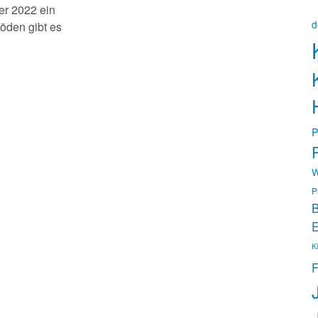
er 2022 ein
d
öden gibt es
P
P
W
P
B
E
K
F