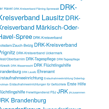
DRK-
er Havel
DRK-Kreisverband Fläming-Spreewald
Kreisverband Lausitz
DRK-
Kreisverband Märkisch-Oder-
Havel-Spree
DRK-Kreisverband
DRK-Kreisverband
otsdam/Zauch-Belzig
rignitz
DRK-Kreisverband Uckermark
DRK-Tagespflege
est/Oberbarnim
DRK-Tagespflege
DRK Flüchtlingshilfe
ritzwalk
DRK-Wasserwacht
randenburg
Ehrenamt
DRK Lausitz
rstaufnahmeeinrichtung
Erstaufnahmeeinrichtung Doberlug-
Erste Hilfe
Erstaufnahmeeinrichtungen für Geflüchtete
irchhain
JRK
lüchtlingshilfe
FSJ
Freiwilligendienst
jrk:zusammen
JRK Brandenburg
Jugendrotkreuz