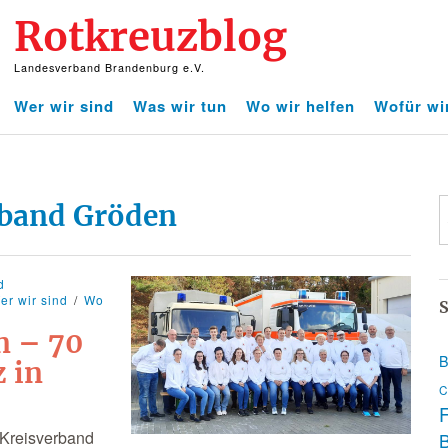
Rotkreuzblog
Landesverband Brandenburg e.V.
Wer wir sind
Was wir tun
Wo wir helfen
Wofür wi
band Gröden
d
er wir sind
Wo
S
n – 70
B
z in
C
F
Kreisverband