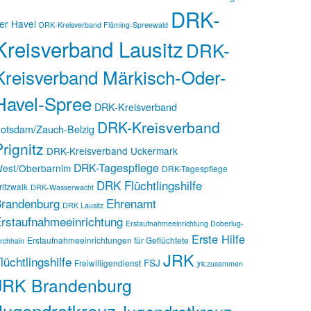
DRK-
er Havel
DRK-Kreisverband Fläming-Spreewald
Kreisverband Lausitz
DRK-
Kreisverband Märkisch-Oder-
Havel-Spree
DRK-Kreisverband
DRK-Kreisverband
otsdam/Zauch-Belzig
rignitz
DRK-Kreisverband Uckermark
DRK-Tagespflege
est/Oberbarnim
DRK-Tagespflege
DRK Flüchtlingshilfe
ritzwalk
DRK-Wasserwacht
randenburg
Ehrenamt
DRK Lausitz
rstaufnahmeeinrichtung
Erstaufnahmeeinrichtung Doberlug-
Erste Hilfe
Erstaufnahmeeinrichtungen für Geflüchtete
irchhain
JRK
lüchtlingshilfe
FSJ
Freiwilligendienst
jrk:zusammen
JRK Brandenburg
Jugendrotkreuz