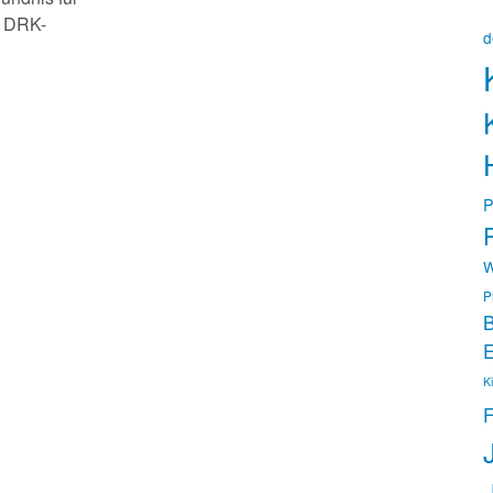
s DRK-
d
P
P
W
P
B
E
K
F