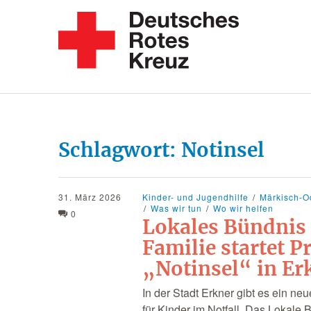
Schlagwort:
Notinsel
31. März 2026
Kinder- und Jugendhilfe
Märkisch-O
Was wir tun
Wo wir helfen
0
Lokales Bündnis 
Familie startet P
„Notinsel“ in Er
In der Stadt Erkner gibt es ein ne
für Kinder im Notfall. Das Lokale 