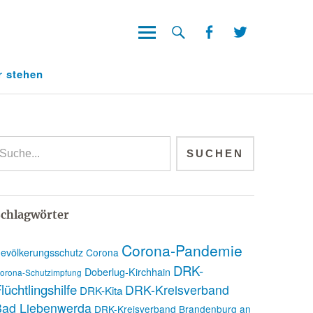
Facebook
Twitter
Facebook
Twitter
r stehen
chlagwörter
Corona-Pandemie
evölkerungsschutz
Corona
DRK-
Doberlug-Kirchhain
orona-Schutzimpfung
lüchtlingshilfe
DRK-Kreisverband
DRK-Kita
Bad Liebenwerda
DRK-Kreisverband Brandenburg an