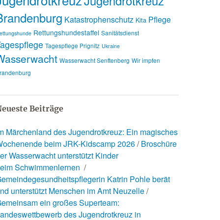
Jugendrotkreuz
Brandenburg
Katastrophenschutz
Pflege
Kita
Rettungshundestaffel
Sanitätsdienst
ettungshunde
agespflege
Tagespflege Prignitz
Ukraine
Wasserwacht
Wasserwacht Senftenberg
Wir impfen
randenburg
eueste Beiträge
m Märchenland des Jugendrotkreuz: Ein magisches
ochenende beim JRK-Kidscamp 2026
Broschüre
er Wasserwacht unterstützt Kinder
eim Schwimmenlernen
emeindegesundheitspflegerin Katrin Pohle berät
nd unterstützt Menschen im Amt Neuzelle
emeinsam ein großes Superteam:
andeswettbewerb des Jugendrotkreuz in