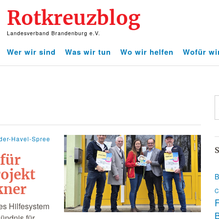
Rotkreuzblog
Landesverband Brandenburg e.V.
Wer wir sind
Was wir tun
Wo wir helfen
Wofür wi
der-Havel-Spree
S
für
rojekt
B
kner
C
F
ues Hilfesystem
Bündnis für