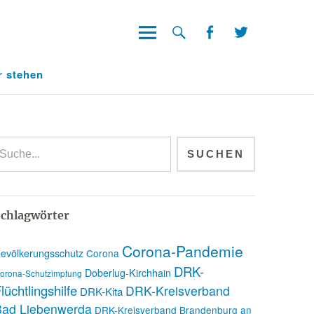
Facebook
Twitter
Facebook
Twitter
r stehen
chlagwörter
Corona-Pandemie
evölkerungsschutz
Corona
DRK-
Doberlug-Kirchhain
orona-Schutzimpfung
lüchtlingshilfe
DRK-Kreisverband
DRK-Kita
Bad Liebenwerda
DRK-Kreisverband Brandenburg an