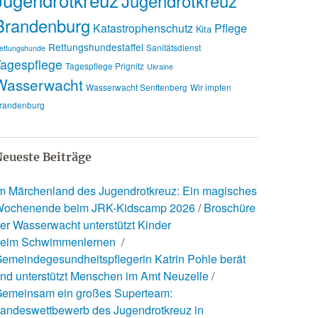
Jugendrotkreuz
Brandenburg
Katastrophenschutz
Pflege
Kita
Rettungshundestaffel
Sanitätsdienst
ettungshunde
agespflege
Tagespflege Prignitz
Ukraine
Wasserwacht
Wasserwacht Senftenberg
Wir impfen
randenburg
eueste Beiträge
m Märchenland des Jugendrotkreuz: Ein magisches
ochenende beim JRK-Kidscamp 2026
Broschüre
er Wasserwacht unterstützt Kinder
eim Schwimmenlernen
emeindegesundheitspflegerin Katrin Pohle berät
nd unterstützt Menschen im Amt Neuzelle
emeinsam ein großes Superteam:
andeswettbewerb des Jugendrotkreuz in