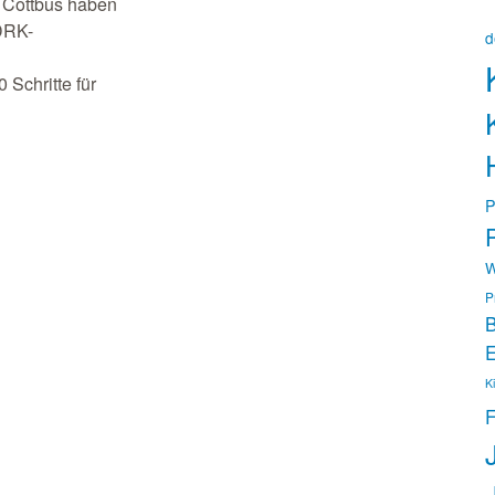
e Cottbus haben
DRK-
d
 Schritte für
P
P
W
P
B
E
K
F