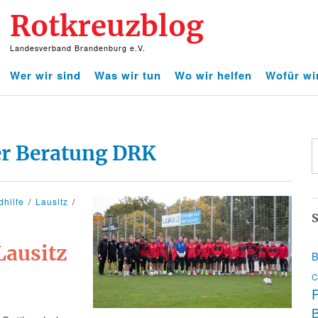
Rotkreuzblog
Landesverband Brandenburg e.V.
Wer wir sind
Was wir tun
Wo wir helfen
Wofür wi
er Beratung DRK
dhilfe
Lausitz
S
Lausitz
B
C
F