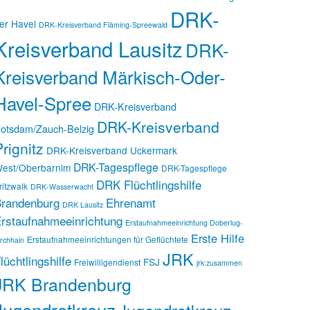
DRK-
er Havel
DRK-Kreisverband Fläming-Spreewald
Kreisverband Lausitz
DRK-
Kreisverband Märkisch-Oder-
Havel-Spree
DRK-Kreisverband
DRK-Kreisverband
otsdam/Zauch-Belzig
rignitz
DRK-Kreisverband Uckermark
DRK-Tagespflege
est/Oberbarnim
DRK-Tagespflege
DRK Flüchtlingshilfe
ritzwalk
DRK-Wasserwacht
randenburg
Ehrenamt
DRK Lausitz
rstaufnahmeeinrichtung
Erstaufnahmeeinrichtung Doberlug-
Erste Hilfe
Erstaufnahmeeinrichtungen für Geflüchtete
irchhain
JRK
lüchtlingshilfe
FSJ
Freiwilligendienst
jrk:zusammen
JRK Brandenburg
Jugendrotkreuz