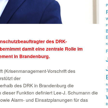
P
P
W
P
B
E
enschutzbeauftragter des DRK-
K
ernimmt damit eine zentrale Rolle im
F
ment in Brandenburg.
ft (Krisenmanagement-Vorschrift des
stützt der
erhalb des DRK in Brandenburg die
R
T
 dieser Funktion definiert Lee-J. Schumann die
owie Alarm- und Einsatzplanungen für das
B