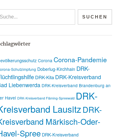
chlagwörter
Corona-Pandemie
evölkerungsschutz
Corona
DRK-
Doberlug-Kirchhain
orona-Schutzimpfung
lüchtlingshilfe
DRK-Kreisverband
DRK-Kita
Bad Liebenwerda
DRK-Kreisverband Brandenburg an
DRK-
er Havel
DRK-Kreisverband Fläming-Spreewald
Kreisverband Lausitz
DRK-
Kreisverband Märkisch-Oder-
Havel-Spree
DRK-Kreisverband