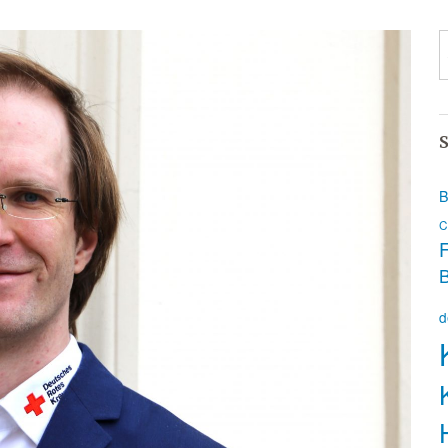
S
B
C
F
d