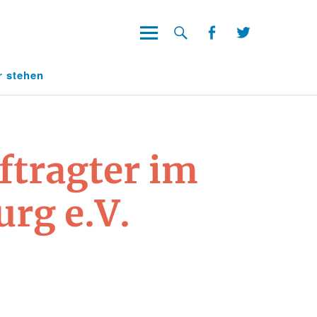
Facebook
Twitter
Facebook
Twitter
r stehen
tragter im
rg e.V.