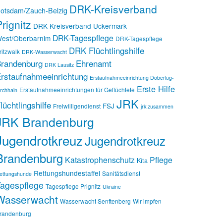
DRK-Kreisverband
otsdam/Zauch-Belzig
rignitz
DRK-Kreisverband Uckermark
DRK-Tagespflege
est/Oberbarnim
DRK-Tagespflege
DRK Flüchtlingshilfe
ritzwalk
DRK-Wasserwacht
randenburg
Ehrenamt
DRK Lausitz
rstaufnahmeeinrichtung
Erstaufnahmeeinrichtung Doberlug-
Erste Hilfe
Erstaufnahmeeinrichtungen für Geflüchtete
irchhain
JRK
lüchtlingshilfe
FSJ
Freiwilligendienst
jrk:zusammen
JRK Brandenburg
Jugendrotkreuz
Jugendrotkreuz
Brandenburg
Katastrophenschutz
Pflege
Kita
Rettungshundestaffel
Sanitätsdienst
ettungshunde
agespflege
Tagespflege Prignitz
Ukraine
Wasserwacht
Wasserwacht Senftenberg
Wir impfen
randenburg