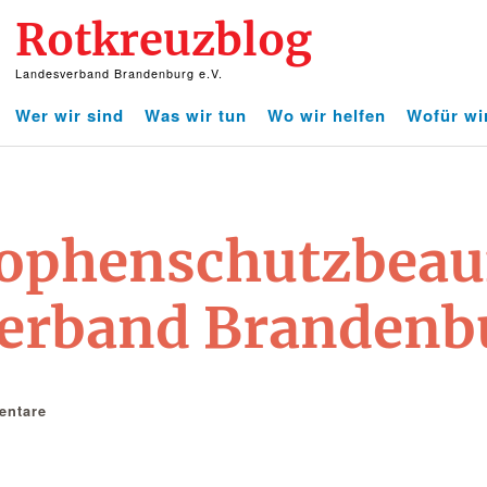
Rotkreuzblog
Landesverband Brandenburg e.V.
Wer wir sind
Was wir tun
Wo wir helfen
Wofür wi
ophenschutzbeauf
rband Brandenbu
ntare