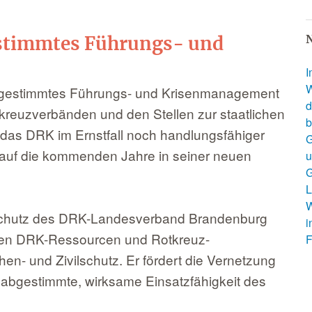
estimmtes Führungs- und
N
I
W
 abgestimmtes Führungs- und Krisenmanagement
d
tkreuzverbänden und den Stellen zur staatlichen
b
 das DRK im Ernstfall noch handlungsfähiger
G
 auf die kommenden Jahre in seiner neuen
u
G
L
W
nschutz des DRK-Landesverband Brandenburg
i
allen DRK-Ressourcen und Rotkreuz-
F
n- und Zivilschutz. Er fördert die Vernetzung
e abgestimmte, wirksame Einsatzfähigkeit des