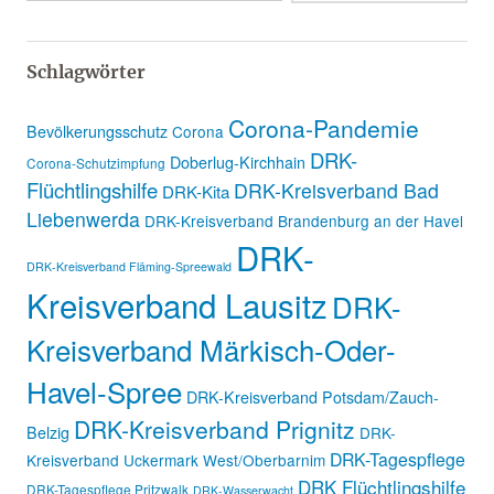
Schlagwörter
Corona-Pandemie
Bevölkerungsschutz
Corona
DRK-
Doberlug-Kirchhain
Corona-Schutzimpfung
Flüchtlingshilfe
DRK-Kreisverband Bad
DRK-Kita
Liebenwerda
DRK-Kreisverband Brandenburg an der Havel
DRK-
DRK-Kreisverband Fläming-Spreewald
Kreisverband Lausitz
DRK-
Kreisverband Märkisch-Oder-
Havel-Spree
DRK-Kreisverband Potsdam/Zauch-
DRK-Kreisverband Prignitz
Belzig
DRK-
DRK-Tagespflege
Kreisverband Uckermark West/Oberbarnim
DRK Flüchtlingshilfe
DRK-Tagespflege Pritzwalk
DRK-Wasserwacht