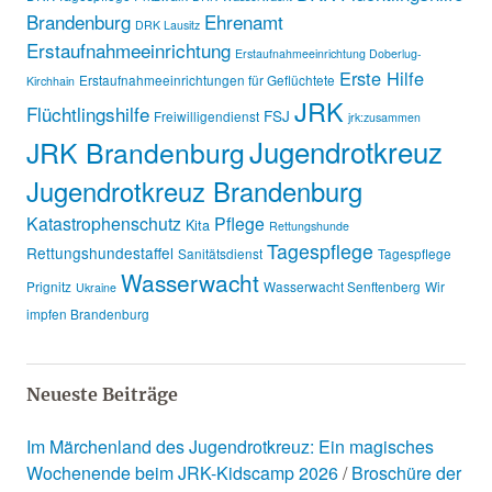
Brandenburg
Ehrenamt
DRK Lausitz
Erstaufnahmeeinrichtung
Erstaufnahmeeinrichtung Doberlug-
Erste Hilfe
Erstaufnahmeeinrichtungen für Geflüchtete
Kirchhain
JRK
Flüchtlingshilfe
FSJ
Freiwilligendienst
jrk:zusammen
Jugendrotkreuz
JRK Brandenburg
Jugendrotkreuz Brandenburg
Katastrophenschutz
Pflege
Kita
Rettungshunde
Tagespflege
Rettungshundestaffel
Sanitätsdienst
Tagespflege
Wasserwacht
Prignitz
Wasserwacht Senftenberg
Wir
Ukraine
impfen Brandenburg
Neueste Beiträge
Im Märchenland des Jugendrotkreuz: Ein magisches
Wochenende beim JRK-Kidscamp 2026
Broschüre der