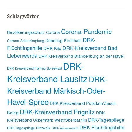
Schlagwörter
Corona-Pandemie
Bevölkerungsschutz
Corona
DRK-
Doberlug-Kirchhain
Corona-Schutzimpfung
Flüchtlingshilfe
DRK-Kreisverband Bad
DRK-Kita
Liebenwerda
DRK-Kreisverband Brandenburg an der Havel
DRK-
DRK-Kreisverband Fläming-Spreewald
Kreisverband Lausitz
DRK-
Kreisverband Märkisch-Oder-
Havel-Spree
DRK-Kreisverband Potsdam/Zauch-
DRK-Kreisverband Prignitz
Belzig
DRK-
DRK-Tagespflege
Kreisverband Uckermark West/Oberbarnim
DRK Flüchtlingshilfe
DRK-Tagespflege Pritzwalk
DRK-Wasserwacht