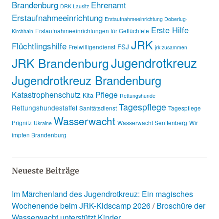
Brandenburg
Ehrenamt
DRK Lausitz
Erstaufnahmeeinrichtung
Erstaufnahmeeinrichtung Doberlug-
Erste Hilfe
Erstaufnahmeeinrichtungen für Geflüchtete
Kirchhain
JRK
Flüchtlingshilfe
FSJ
Freiwilligendienst
jrk:zusammen
Jugendrotkreuz
JRK Brandenburg
Jugendrotkreuz Brandenburg
Katastrophenschutz
Pflege
Kita
Rettungshunde
Tagespflege
Rettungshundestaffel
Sanitätsdienst
Tagespflege
Wasserwacht
Prignitz
Wasserwacht Senftenberg
Wir
Ukraine
impfen Brandenburg
Neueste Beiträge
Im Märchenland des Jugendrotkreuz: Ein magisches
Wochenende beim JRK-Kidscamp 2026
Broschüre der
Wasserwacht unterstützt Kinder