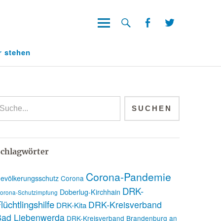
Facebook
Twitter
Facebook
Twitter
r stehen
chlagwörter
Corona-Pandemie
evölkerungsschutz
Corona
DRK-
Doberlug-Kirchhain
orona-Schutzimpfung
lüchtlingshilfe
DRK-Kreisverband
DRK-Kita
Bad Liebenwerda
DRK-Kreisverband Brandenburg an