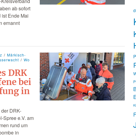
K-Kreisverband
aben ab sofort
d
 ist Ende Mai
in ernannt
tz
Märkisch-
P
sserwacht
Wo
P
es DRK
W
fene bei
P
B
fung in
E
K
r der DRK-
F
l-Spree e.V. am
ahmen rund um
sbombe in