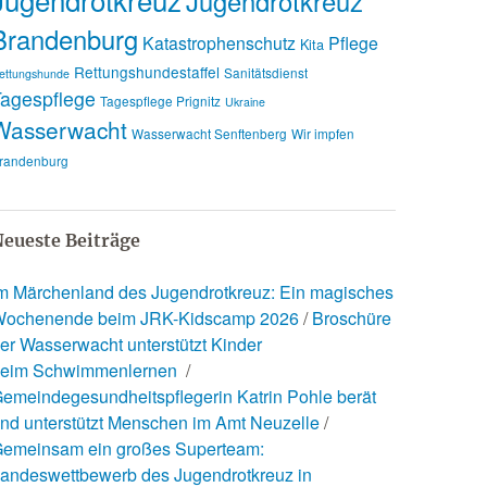
Jugendrotkreuz
Brandenburg
Katastrophenschutz
Pflege
Kita
Rettungshundestaffel
Sanitätsdienst
ettungshunde
agespflege
Tagespflege Prignitz
Ukraine
Wasserwacht
Wasserwacht Senftenberg
Wir impfen
randenburg
eueste Beiträge
m Märchenland des Jugendrotkreuz: Ein magisches
ochenende beim JRK-Kidscamp 2026
Broschüre
er Wasserwacht unterstützt Kinder
eim Schwimmenlernen
emeindegesundheitspflegerin Katrin Pohle berät
nd unterstützt Menschen im Amt Neuzelle
emeinsam ein großes Superteam:
andeswettbewerb des Jugendrotkreuz in