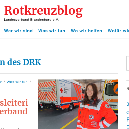
Rotkreuzblog
Landesverband Brandenburg e.V.
Wer wir sind
Was wir tun
Wo wir helfen
Wofür wi
en des DRK
tz
Was wir tun
S
sleiteri
B
erband
C
F