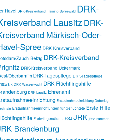
DRK-
er Havel
DRK-Kreisverband Fläming-Spreewald
Kreisverband Lausitz
DRK-
Kreisverband Märkisch-Oder-
Havel-Spree
DRK-Kreisverband
DRK-Kreisverband
otsdam/Zauch-Belzig
rignitz
DRK-Kreisverband Uckermark
DRK-Tagespflege
est/Oberbarnim
DRK-Tagespflege
DRK Flüchtlingshilfe
ritzwalk
DRK-Wasserwacht
randenburg
Ehrenamt
DRK Lausitz
rstaufnahmeeinrichtung
Erstaufnahmeeinrichtung Doberlug-
Erste Hilfe
Erstaufnahmeeinrichtungen für Geflüchtete
irchhain
JRK
lüchtlingshilfe
FSJ
Freiwilligendienst
jrk:zusammen
JRK Brandenburg
Jugendrotkreuz