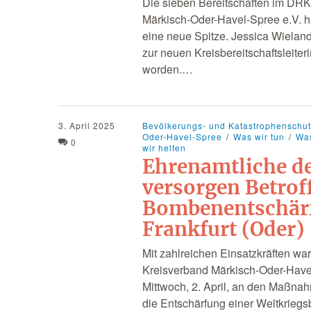
Die sieben Bereitschaften im DR
Märkisch-Oder-Havel-Spree e.V. h
eine neue Spitze. Jessica Wieland
zur neuen Kreisbereitschaftsleiter
worden.…
3. April 2025
Bevölkerungs- und Katastrophenschu
Oder-Havel-Spree
Was wir tun
Wa
0
wir helfen
Ehrenamtliche d
versorgen Betrof
Bombenentschär
Frankfurt (Oder)
Mit zahlreichen Einsatzkräften wa
Kreisverband Märkisch-Oder-Have
Mittwoch, 2. April, an den Maßn
die Entschärfung einer Weltkrieg