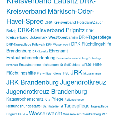
DRK-
Kreisverband Märkisch-Oder-
Havel-Spree
DRK-Kreisverband Potsdam/Zauch-
DRK-Kreisverband Prignitz
Belzig
DRK-
DRK-Tagespflege
Kreisverband Uckermark West/Oberbarnim
DRK Flüchtlingshilfe
DRK-Tagespflege Pritzwalk
DRK-Wasserwacht
Brandenburg
Ehrenamt
DRK Lausitz
Erstaufnahmeeinrichtung
Erstaufnahmeeinrichtung Doberlug-
Erste Hilfe
Erstaufnahmeeinrichtungen für Geflüchtete
Kirchhain
JRK
Flüchtlingshilfe
FSJ
Freiwilligendienst
jrk:zusammen
Jugendrotkreuz
JRK Brandenburg
Jugendrotkreuz Brandenburg
Katastrophenschutz
Pflege
Kita
Rettungshunde
Tagespflege
Rettungshundestaffel
Sanitätsdienst
Tagespflege
Wasserwacht
Prignitz
Wasserwacht Senftenberg
Wir
Ukraine