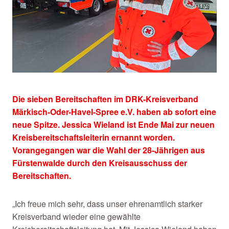
Die sieben Bereitschaften im DRK-Kreisverband
Märkisch-Oder-Havel-Spree e.V. haben ab sofort eine
neue Spitze. Jessica Wieland ist Ende Mai zur neuen
Kreisbereitschaftsleiterin ernannt worden.
Vorangegangen war die Wahl der 28-Jährigen aus
Fürstenwalde durch den Kreisausschuss der
Bereitschaften.
„Ich freue mich sehr, dass unser ehrenamtlich starker
Kreisverband wieder eine gewählte