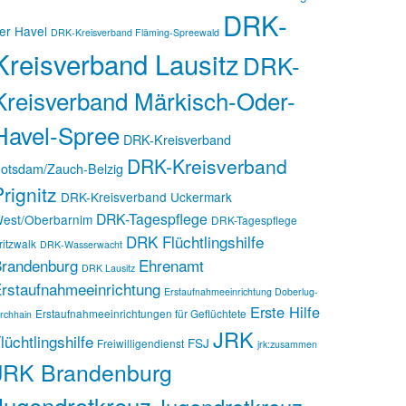
DRK-
er Havel
DRK-Kreisverband Fläming-Spreewald
Kreisverband Lausitz
DRK-
Kreisverband Märkisch-Oder-
Havel-Spree
DRK-Kreisverband
DRK-Kreisverband
otsdam/Zauch-Belzig
rignitz
DRK-Kreisverband Uckermark
DRK-Tagespflege
est/Oberbarnim
DRK-Tagespflege
DRK Flüchtlingshilfe
ritzwalk
DRK-Wasserwacht
randenburg
Ehrenamt
DRK Lausitz
rstaufnahmeeinrichtung
Erstaufnahmeeinrichtung Doberlug-
Erste Hilfe
Erstaufnahmeeinrichtungen für Geflüchtete
irchhain
JRK
lüchtlingshilfe
FSJ
Freiwilligendienst
jrk:zusammen
JRK Brandenburg
Jugendrotkreuz