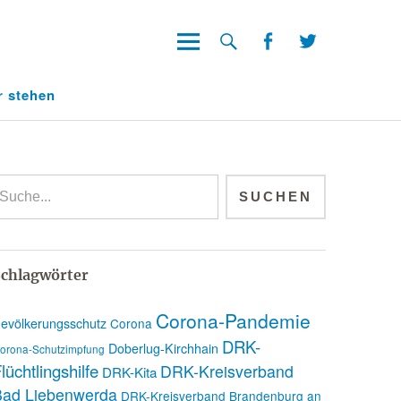
Facebook
Twitter
Facebook
Twitter
r stehen
chlagwörter
Corona-Pandemie
evölkerungsschutz
Corona
DRK-
Doberlug-Kirchhain
orona-Schutzimpfung
lüchtlingshilfe
DRK-Kreisverband
DRK-Kita
Bad Liebenwerda
DRK-Kreisverband Brandenburg an