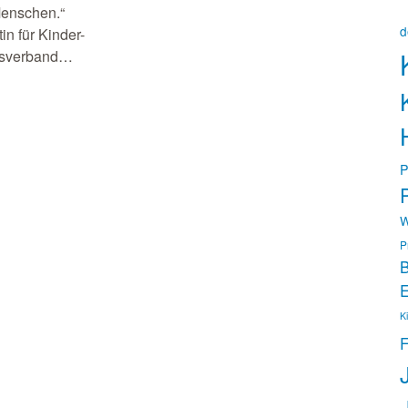
Menschen.“
d
in für Kinder-
esverband…
P
P
W
P
B
E
K
F