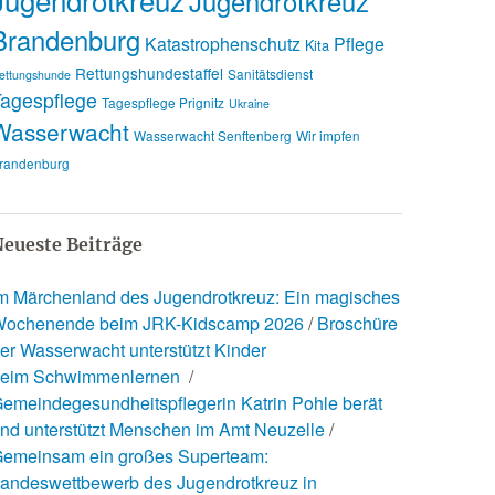
Jugendrotkreuz
Brandenburg
Katastrophenschutz
Pflege
Kita
Rettungshundestaffel
Sanitätsdienst
ettungshunde
agespflege
Tagespflege Prignitz
Ukraine
Wasserwacht
Wasserwacht Senftenberg
Wir impfen
randenburg
eueste Beiträge
m Märchenland des Jugendrotkreuz: Ein magisches
ochenende beim JRK-Kidscamp 2026
Broschüre
er Wasserwacht unterstützt Kinder
eim Schwimmenlernen
emeindegesundheitspflegerin Katrin Pohle berät
nd unterstützt Menschen im Amt Neuzelle
emeinsam ein großes Superteam:
andeswettbewerb des Jugendrotkreuz in