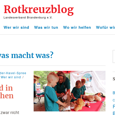
Rotkreuzblog
Landesverband Brandenburg e.V.
Wer wir sind
Was wir tun
Wo wir helfen
Wofür wi
was macht was?
der-Havel-Spree
Wer wir sind
S
d in
B
ehen
C
F
zwar nicht