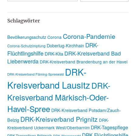
Schlagwörter
Corona-Pandemie
Bevölkerungsschutz
Corona
DRK-
Doberlug-Kirchhain
Corona-Schutzimpfung
Flüchtlingshilfe
DRK-Kreisverband Bad
DRK-Kita
Liebenwerda
DRK-Kreisverband Brandenburg an der Havel
DRK-
DRK-Kreisverband Fläming-Spreewald
Kreisverband Lausitz
DRK-
Kreisverband Märkisch-Oder-
Havel-Spree
DRK-Kreisverband Potsdam/Zauch-
DRK-Kreisverband Prignitz
Belzig
DRK-
DRK-Tagespflege
Kreisverband Uckermark West/Oberbarnim
DRK Flüchtlingshilfe
DRK-Tagespflege Pritzwalk
DRK-Wasserwacht