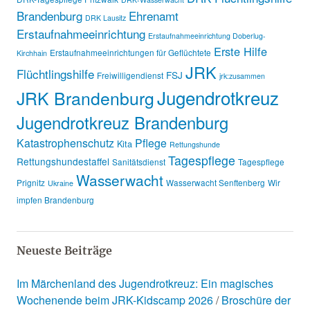
Brandenburg
Ehrenamt
DRK Lausitz
Erstaufnahmeeinrichtung
Erstaufnahmeeinrichtung Doberlug-
Erste Hilfe
Erstaufnahmeeinrichtungen für Geflüchtete
Kirchhain
JRK
Flüchtlingshilfe
FSJ
Freiwilligendienst
jrk:zusammen
Jugendrotkreuz
JRK Brandenburg
Jugendrotkreuz Brandenburg
Katastrophenschutz
Pflege
Kita
Rettungshunde
Tagespflege
Rettungshundestaffel
Sanitätsdienst
Tagespflege
Wasserwacht
Prignitz
Wasserwacht Senftenberg
Wir
Ukraine
impfen Brandenburg
Neueste Beiträge
Im Märchenland des Jugendrotkreuz: Ein magisches
Wochenende beim JRK-Kidscamp 2026
Broschüre der