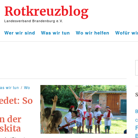
Rotkreuzblog
Landesverband Brandenburg e.V.
Wer wir sind
Was wir tun
Wo wir helfen
Wofür wi
as wir tun
Wo
S
edet: So
B
n der
C
skita
F