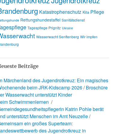
Jugendrotkreuz
Brandenburg
Katastrophenschutz
Pflege
Kita
Rettungshundestaffel
Sanitätsdienst
ettungshunde
agespflege
Tagespflege Prignitz
Ukraine
Wasserwacht
Wasserwacht Senftenberg
Wir impfen
randenburg
eueste Beiträge
m Märchenland des Jugendrotkreuz: Ein magisches
ochenende beim JRK-Kidscamp 2026
Broschüre
er Wasserwacht unterstützt Kinder
eim Schwimmenlernen
emeindegesundheitspflegerin Katrin Pohle berät
nd unterstützt Menschen im Amt Neuzelle
emeinsam ein großes Superteam:
andeswettbewerb des Jugendrotkreuz in