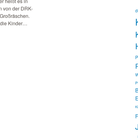
r heißt es in
 von der DRK-
d
n Großräschen.
 die Kinder…
P
P
W
P
B
E
K
F