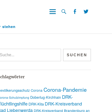
Facebook
Twitter
Facebook
Twitter
r stehen
chlagwörter
Corona-Pandemie
evölkerungsschutz
Corona
DRK-
Doberlug-Kirchhain
orona-Schutzimpfung
lüchtlingshilfe
DRK-Kreisverband
DRK-Kita
Bad Liebenwerda
DRK-Kreisverband Brandenburg an