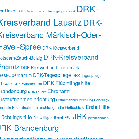
DRK-
er Havel
DRK-Kreisverband Fläming-Spreewald
Kreisverband Lausitz
DRK-
Kreisverband Märkisch-Oder-
Havel-Spree
DRK-Kreisverband
DRK-Kreisverband
otsdam/Zauch-Belzig
rignitz
DRK-Kreisverband Uckermark
DRK-Tagespflege
est/Oberbarnim
DRK-Tagespflege
DRK Flüchtlingshilfe
ritzwalk
DRK-Wasserwacht
randenburg
Ehrenamt
DRK Lausitz
rstaufnahmeeinrichtung
Erstaufnahmeeinrichtung Doberlug-
Erste Hilfe
Erstaufnahmeeinrichtungen für Geflüchtete
irchhain
JRK
lüchtlingshilfe
FSJ
Freiwilligendienst
jrk:zusammen
JRK Brandenburg
Jugendrotkreuz