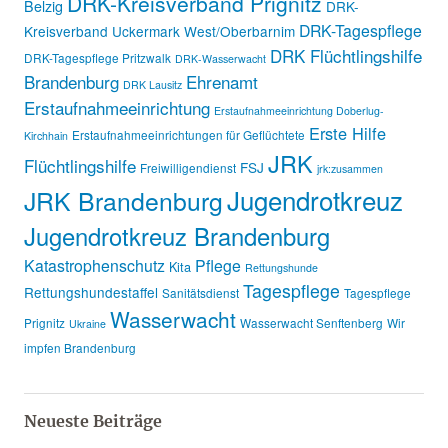
DRK-Kreisverband Prignitz
Belzig
DRK-
DRK-Tagespflege
Kreisverband Uckermark West/Oberbarnim
DRK Flüchtlingshilfe
DRK-Tagespflege Pritzwalk
DRK-Wasserwacht
Brandenburg
Ehrenamt
DRK Lausitz
Erstaufnahmeeinrichtung
Erstaufnahmeeinrichtung Doberlug-
Erste Hilfe
Erstaufnahmeeinrichtungen für Geflüchtete
Kirchhain
JRK
Flüchtlingshilfe
FSJ
Freiwilligendienst
jrk:zusammen
Jugendrotkreuz
JRK Brandenburg
Jugendrotkreuz Brandenburg
Katastrophenschutz
Pflege
Kita
Rettungshunde
Tagespflege
Rettungshundestaffel
Sanitätsdienst
Tagespflege
Wasserwacht
Prignitz
Wasserwacht Senftenberg
Wir
Ukraine
impfen Brandenburg
Neueste Beiträge