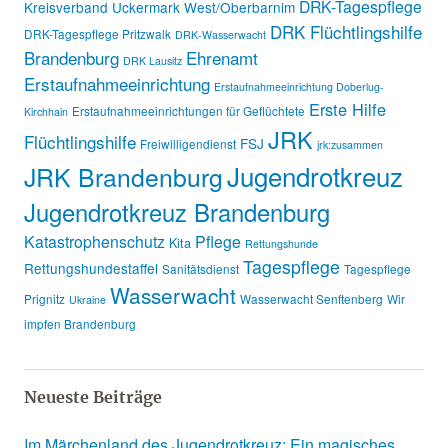
DRK-Tagespflege
Kreisverband Uckermark West/Oberbarnim
DRK Flüchtlingshilfe
DRK-Tagespflege Pritzwalk
DRK-Wasserwacht
Brandenburg
Ehrenamt
DRK Lausitz
Erstaufnahmeeinrichtung
Erstaufnahmeeinrichtung Doberlug-
Erste Hilfe
Erstaufnahmeeinrichtungen für Geflüchtete
Kirchhain
JRK
Flüchtlingshilfe
FSJ
Freiwilligendienst
jrk:zusammen
Jugendrotkreuz
JRK Brandenburg
Jugendrotkreuz Brandenburg
Katastrophenschutz
Pflege
Kita
Rettungshunde
Tagespflege
Rettungshundestaffel
Sanitätsdienst
Tagespflege
Wasserwacht
Prignitz
Wasserwacht Senftenberg
Wir
Ukraine
impfen Brandenburg
Neueste Beiträge
Im Märchenland des Jugendrotkreuz: Ein magisches