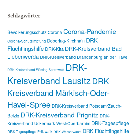
Schlagwörter
Corona-Pandemie
Bevölkerungsschutz
Corona
DRK-
Doberlug-Kirchhain
Corona-Schutzimpfung
Flüchtlingshilfe
DRK-Kreisverband Bad
DRK-Kita
Liebenwerda
DRK-Kreisverband Brandenburg an der Havel
DRK-
DRK-Kreisverband Fläming-Spreewald
Kreisverband Lausitz
DRK-
Kreisverband Märkisch-Oder-
Havel-Spree
DRK-Kreisverband Potsdam/Zauch-
DRK-Kreisverband Prignitz
Belzig
DRK-
DRK-Tagespflege
Kreisverband Uckermark West/Oberbarnim
DRK Flüchtlingshilfe
DRK-Tagespflege Pritzwalk
DRK-Wasserwacht