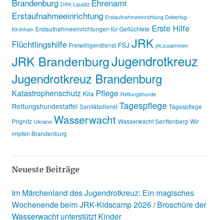
Brandenburg
Ehrenamt
DRK Lausitz
Erstaufnahmeeinrichtung
Erstaufnahmeeinrichtung Doberlug-
Erste Hilfe
Erstaufnahmeeinrichtungen für Geflüchtete
Kirchhain
JRK
Flüchtlingshilfe
FSJ
Freiwilligendienst
jrk:zusammen
Jugendrotkreuz
JRK Brandenburg
Jugendrotkreuz Brandenburg
Katastrophenschutz
Pflege
Kita
Rettungshunde
Tagespflege
Rettungshundestaffel
Sanitätsdienst
Tagespflege
Wasserwacht
Prignitz
Wasserwacht Senftenberg
Wir
Ukraine
impfen Brandenburg
Neueste Beiträge
Im Märchenland des Jugendrotkreuz: Ein magisches
Wochenende beim JRK-Kidscamp 2026
Broschüre der
Wasserwacht unterstützt Kinder