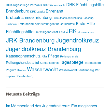
DRK Flüchtlingshilfe
DRK-Tagespflege Pritzwalk
DRK-Wasserwacht
Brandenburg
Ehrenamt
DRK Lausitz
Erstaufnahmeeinrichtung
Erstaufnahmeeinrichtung Doberlug-
Erste Hilfe
Erstaufnahmeeinrichtungen für Geflüchtete
Kirchhain
JRK
Flüchtlingshilfe
FSJ
Freiwilligendienst
jrk:zusammen
Jugendrotkreuz
JRK Brandenburg
Jugendrotkreuz Brandenburg
Katastrophenschutz
Pflege
Kita
Rettungshunde
Tagespflege
Rettungshundestaffel
Sanitätsdienst
Tagespflege
Wasserwacht
Prignitz
Wasserwacht Senftenberg
Wir
Ukraine
impfen Brandenburg
Neueste Beiträge
Im Märchenland des Jugendrotkreuz: Ein magisches