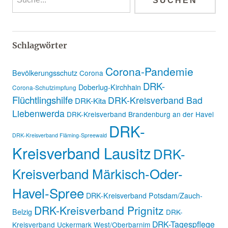
Schlagwörter
Corona-Pandemie
Bevölkerungsschutz
Corona
DRK-
Doberlug-Kirchhain
Corona-Schutzimpfung
Flüchtlingshilfe
DRK-Kreisverband Bad
DRK-Kita
Liebenwerda
DRK-Kreisverband Brandenburg an der Havel
DRK-
DRK-Kreisverband Fläming-Spreewald
Kreisverband Lausitz
DRK-
Kreisverband Märkisch-Oder-
Havel-Spree
DRK-Kreisverband Potsdam/Zauch-
DRK-Kreisverband Prignitz
Belzig
DRK-
DRK-Tagespflege
Kreisverband Uckermark West/Oberbarnim