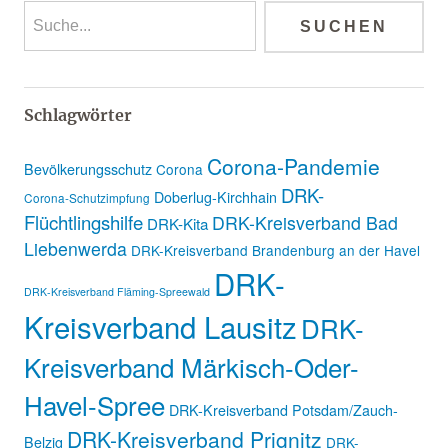
Schlagwörter
Corona-Pandemie
Bevölkerungsschutz
Corona
DRK-
Doberlug-Kirchhain
Corona-Schutzimpfung
Flüchtlingshilfe
DRK-Kreisverband Bad
DRK-Kita
Liebenwerda
DRK-Kreisverband Brandenburg an der Havel
DRK-
DRK-Kreisverband Fläming-Spreewald
Kreisverband Lausitz
DRK-
Kreisverband Märkisch-Oder-
Havel-Spree
DRK-Kreisverband Potsdam/Zauch-
DRK-Kreisverband Prignitz
Belzig
DRK-