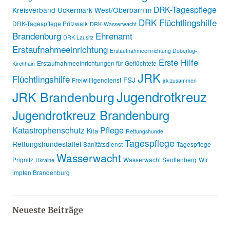
DRK-Tagespflege
Kreisverband Uckermark West/Oberbarnim
DRK Flüchtlingshilfe
DRK-Tagespflege Pritzwalk
DRK-Wasserwacht
Brandenburg
Ehrenamt
DRK Lausitz
Erstaufnahmeeinrichtung
Erstaufnahmeeinrichtung Doberlug-
Erste Hilfe
Erstaufnahmeeinrichtungen für Geflüchtete
Kirchhain
JRK
Flüchtlingshilfe
FSJ
Freiwilligendienst
jrk:zusammen
Jugendrotkreuz
JRK Brandenburg
Jugendrotkreuz Brandenburg
Katastrophenschutz
Pflege
Kita
Rettungshunde
Tagespflege
Rettungshundestaffel
Sanitätsdienst
Tagespflege
Wasserwacht
Prignitz
Wasserwacht Senftenberg
Wir
Ukraine
impfen Brandenburg
Neueste Beiträge