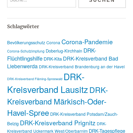
Schlagwörter
Corona-Pandemie
Bevölkerungsschutz
Corona
DRK-
Doberlug-Kirchhain
Corona-Schutzimpfung
Flüchtlingshilfe
DRK-Kreisverband Bad
DRK-Kita
Liebenwerda
DRK-Kreisverband Brandenburg an der Havel
DRK-
DRK-Kreisverband Fläming-Spreewald
Kreisverband Lausitz
DRK-
Kreisverband Märkisch-Oder-
Havel-Spree
DRK-Kreisverband Potsdam/Zauch-
DRK-Kreisverband Prignitz
Belzig
DRK-
DRK-Tagespflege
Kreisverband Uckermark West/Oberbarnim