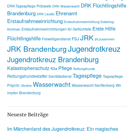
DRK Flüchtlingshilfe
DRK-Tagespflege Pritzwalk
DRK-Wasserwacht
Brandenburg
Ehrenamt
DRK Lausitz
Erstaufnahmeeinrichtung
Erstaufnahmeeinrichtung Doberlug-
Erste Hilfe
Erstaufnahmeeinrichtungen für Geflüchtete
Kirchhain
JRK
Flüchtlingshilfe
FSJ
Freiwilligendienst
jrk:zusammen
Jugendrotkreuz
JRK Brandenburg
Jugendrotkreuz Brandenburg
Katastrophenschutz
Pflege
Kita
Rettungshunde
Tagespflege
Rettungshundestaffel
Sanitätsdienst
Tagespflege
Wasserwacht
Prignitz
Wasserwacht Senftenberg
Wir
Ukraine
impfen Brandenburg
Neueste Beiträge
Im Märchenland des Jugendrotkreuz: Ein magisches