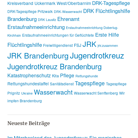
DRK-Tagespflege
Kreisverband Uckermark West/Oberbarnim
DRK Flüchtlingshilfe
DRK-Tagespflege Pritzwalk
DRK-Wasserwacht
Brandenburg
Ehrenamt
DRK Lausitz
Erstaufnahmeeinrichtung
Erstaufnahmeeinrichtung Doberlug-
Erste Hilfe
Erstaufnahmeeinrichtungen für Geflüchtete
Kirchhain
JRK
Flüchtlingshilfe
FSJ
Freiwilligendienst
jrk:zusammen
Jugendrotkreuz
JRK Brandenburg
Jugendrotkreuz Brandenburg
Katastrophenschutz
Pflege
Kita
Rettungshunde
Tagespflege
Rettungshundestaffel
Sanitätsdienst
Tagespflege
Wasserwacht
Prignitz
Wasserwacht Senftenberg
Wir
Ukraine
impfen Brandenburg
Neueste Beiträge
Im Märchenland des Jugendrotkreuz: Ein magisches