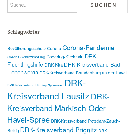
Schlagwörter
Corona-Pandemie
Bevölkerungsschutz
Corona
DRK-
Doberlug-Kirchhain
Corona-Schutzimpfung
Flüchtlingshilfe
DRK-Kreisverband Bad
DRK-Kita
Liebenwerda
DRK-Kreisverband Brandenburg an der Havel
DRK-
DRK-Kreisverband Fläming-Spreewald
Kreisverband Lausitz
DRK-
Kreisverband Märkisch-Oder-
Havel-Spree
DRK-Kreisverband Potsdam/Zauch-
DRK-Kreisverband Prignitz
Belzig
DRK-