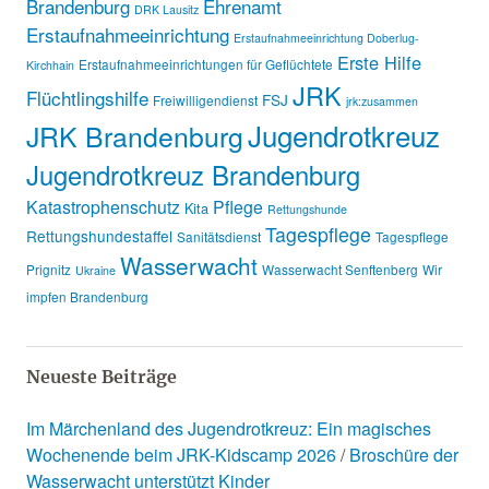
Brandenburg
Ehrenamt
DRK Lausitz
Erstaufnahmeeinrichtung
Erstaufnahmeeinrichtung Doberlug-
Erste Hilfe
Erstaufnahmeeinrichtungen für Geflüchtete
Kirchhain
JRK
Flüchtlingshilfe
FSJ
Freiwilligendienst
jrk:zusammen
Jugendrotkreuz
JRK Brandenburg
Jugendrotkreuz Brandenburg
Katastrophenschutz
Pflege
Kita
Rettungshunde
Tagespflege
Rettungshundestaffel
Sanitätsdienst
Tagespflege
Wasserwacht
Prignitz
Wasserwacht Senftenberg
Wir
Ukraine
impfen Brandenburg
Neueste Beiträge
Im Märchenland des Jugendrotkreuz: Ein magisches
Wochenende beim JRK-Kidscamp 2026
Broschüre der
Wasserwacht unterstützt Kinder