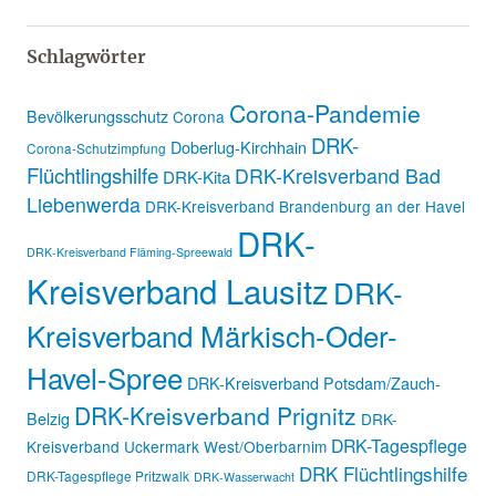
Schlagwörter
Corona-Pandemie
Bevölkerungsschutz
Corona
DRK-
Doberlug-Kirchhain
Corona-Schutzimpfung
Flüchtlingshilfe
DRK-Kreisverband Bad
DRK-Kita
Liebenwerda
DRK-Kreisverband Brandenburg an der Havel
DRK-
DRK-Kreisverband Fläming-Spreewald
Kreisverband Lausitz
DRK-
Kreisverband Märkisch-Oder-
Havel-Spree
DRK-Kreisverband Potsdam/Zauch-
DRK-Kreisverband Prignitz
Belzig
DRK-
DRK-Tagespflege
Kreisverband Uckermark West/Oberbarnim
DRK Flüchtlingshilfe
DRK-Tagespflege Pritzwalk
DRK-Wasserwacht