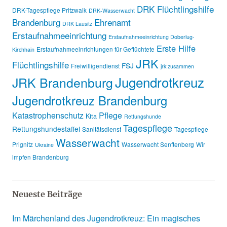
DRK Flüchtlingshilfe
DRK-Tagespflege Pritzwalk
DRK-Wasserwacht
Brandenburg
Ehrenamt
DRK Lausitz
Erstaufnahmeeinrichtung
Erstaufnahmeeinrichtung Doberlug-
Erste Hilfe
Erstaufnahmeeinrichtungen für Geflüchtete
Kirchhain
JRK
Flüchtlingshilfe
FSJ
Freiwilligendienst
jrk:zusammen
Jugendrotkreuz
JRK Brandenburg
Jugendrotkreuz Brandenburg
Katastrophenschutz
Pflege
Kita
Rettungshunde
Tagespflege
Rettungshundestaffel
Sanitätsdienst
Tagespflege
Wasserwacht
Prignitz
Wasserwacht Senftenberg
Wir
Ukraine
impfen Brandenburg
Neueste Beiträge
Im Märchenland des Jugendrotkreuz: Ein magisches