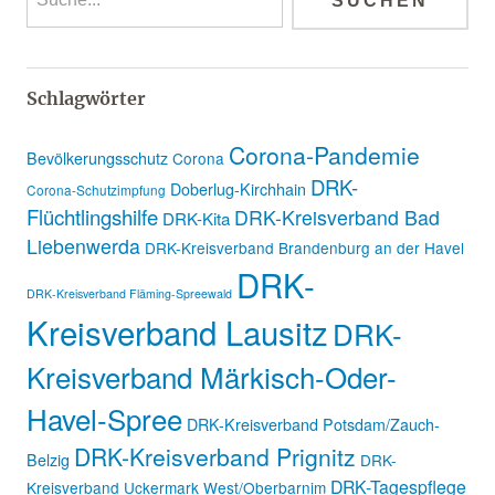
Schlagwörter
Corona-Pandemie
Bevölkerungsschutz
Corona
DRK-
Doberlug-Kirchhain
Corona-Schutzimpfung
Flüchtlingshilfe
DRK-Kreisverband Bad
DRK-Kita
Liebenwerda
DRK-Kreisverband Brandenburg an der Havel
DRK-
DRK-Kreisverband Fläming-Spreewald
Kreisverband Lausitz
DRK-
Kreisverband Märkisch-Oder-
Havel-Spree
DRK-Kreisverband Potsdam/Zauch-
DRK-Kreisverband Prignitz
Belzig
DRK-
DRK-Tagespflege
Kreisverband Uckermark West/Oberbarnim