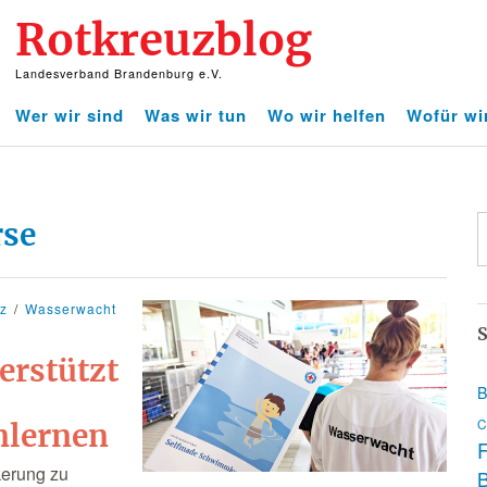
Rotkreuzblog
Landesverband Brandenburg e.V.
Wer wir sind
Was wir tun
Wo wir helfen
Wofür wi
se
tz
Wasserwacht
S
erstützt
B
C
nlernen
F
kerung zu