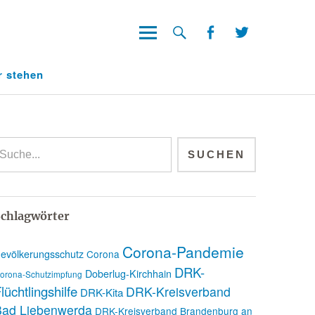
Facebook
Twitter
Facebook
Twitter
r stehen
chlagwörter
Corona-Pandemie
evölkerungsschutz
Corona
DRK-
Doberlug-Kirchhain
orona-Schutzimpfung
lüchtlingshilfe
DRK-Kreisverband
DRK-Kita
Bad Liebenwerda
DRK-Kreisverband Brandenburg an