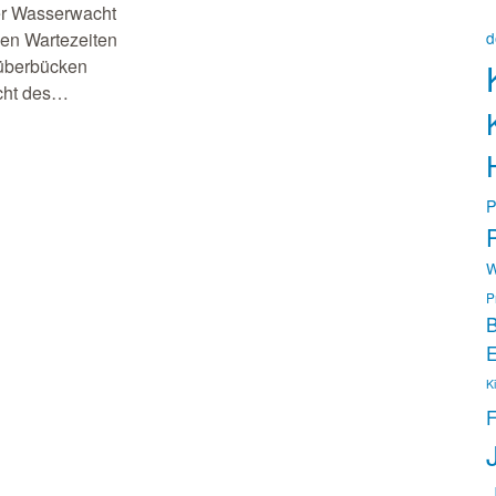
der Wasserwacht
gen Wartezeiten
d
 überbücken
acht des…
P
P
W
P
B
E
K
F