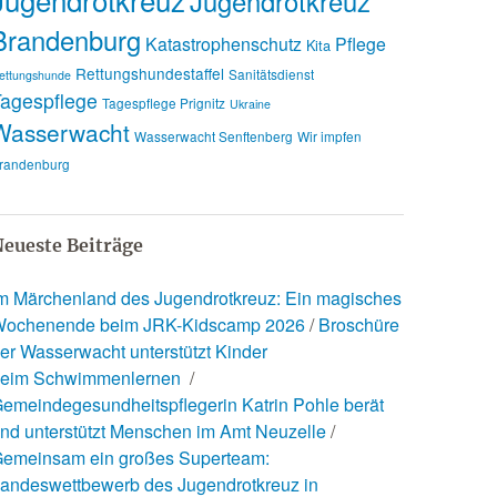
Jugendrotkreuz
Brandenburg
Katastrophenschutz
Pflege
Kita
Rettungshundestaffel
Sanitätsdienst
ettungshunde
agespflege
Tagespflege Prignitz
Ukraine
Wasserwacht
Wasserwacht Senftenberg
Wir impfen
randenburg
eueste Beiträge
m Märchenland des Jugendrotkreuz: Ein magisches
ochenende beim JRK-Kidscamp 2026
Broschüre
er Wasserwacht unterstützt Kinder
eim Schwimmenlernen
emeindegesundheitspflegerin Katrin Pohle berät
nd unterstützt Menschen im Amt Neuzelle
emeinsam ein großes Superteam:
andeswettbewerb des Jugendrotkreuz in