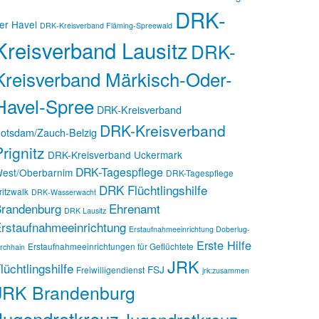
DRK-
er Havel
DRK-Kreisverband Fläming-Spreewald
Kreisverband Lausitz
DRK-
Kreisverband Märkisch-Oder-
Havel-Spree
DRK-Kreisverband
DRK-Kreisverband
otsdam/Zauch-Belzig
rignitz
DRK-Kreisverband Uckermark
DRK-Tagespflege
est/Oberbarnim
DRK-Tagespflege
DRK Flüchtlingshilfe
ritzwalk
DRK-Wasserwacht
randenburg
Ehrenamt
DRK Lausitz
rstaufnahmeeinrichtung
Erstaufnahmeeinrichtung Doberlug-
Erste Hilfe
Erstaufnahmeeinrichtungen für Geflüchtete
irchhain
JRK
lüchtlingshilfe
FSJ
Freiwilligendienst
jrk:zusammen
JRK Brandenburg
Jugendrotkreuz