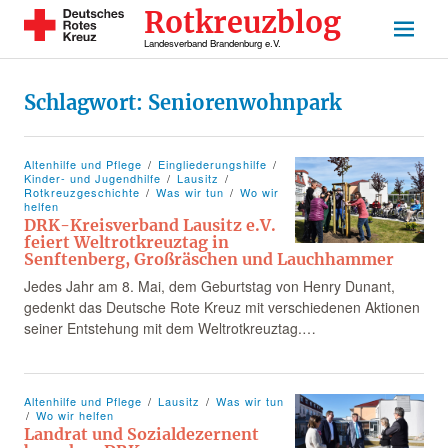
Rotkreuzblog
Landesverband Brandenburg e.V.
Schlagwort:
Seniorenwohnpark
Altenhilfe und Pflege
Eingliederungshilfe
Kinder- und Jugendhilfe
Lausitz
Rotkreuzgeschichte
Was wir tun
Wo wir
helfen
DRK-Kreisverband Lausitz e.V.
feiert Weltrotkreuztag in
Senftenberg, Großräschen und Lauchhammer
Jedes Jahr am 8. Mai, dem Geburtstag von Henry Dunant,
gedenkt das Deutsche Rote Kreuz mit verschiedenen Aktionen
seiner Entstehung mit dem Weltrotkreuztag.…
Altenhilfe und Pflege
Lausitz
Was wir tun
Wo wir helfen
Landrat und Sozialdezernent