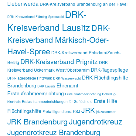
Liebenwerda
DRK-Kreisverband Brandenburg an der Havel
DRK-
DRK-Kreisverband Fläming-Spreewald
Kreisverband Lausitz
DRK-
Kreisverband Märkisch-Oder-
Havel-Spree
DRK-Kreisverband Potsdam/Zauch-
DRK-Kreisverband Prignitz
Belzig
DRK-
DRK-Tagespflege
Kreisverband Uckermark West/Oberbarnim
DRK Flüchtlingshilfe
DRK-Tagespflege Pritzwalk
DRK-Wasserwacht
Brandenburg
Ehrenamt
DRK Lausitz
Erstaufnahmeeinrichtung
Erstaufnahmeeinrichtung Doberlug-
Erste Hilfe
Erstaufnahmeeinrichtungen für Geflüchtete
Kirchhain
JRK
Flüchtlingshilfe
FSJ
Freiwilligendienst
jrk:zusammen
Jugendrotkreuz
JRK Brandenburg
Jugendrotkreuz Brandenburg