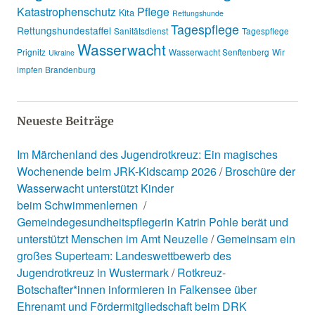
Katastrophenschutz
Pflege
Kita
Rettungshunde
Tagespflege
Rettungshundestaffel
Sanitätsdienst
Tagespflege
Wasserwacht
Prignitz
Wasserwacht Senftenberg
Wir
Ukraine
impfen Brandenburg
Neueste Beiträge
Im Märchenland des Jugendrotkreuz: Ein magisches
Wochenende beim JRK-Kidscamp 2026
Broschüre der
Wasserwacht unterstützt Kinder
beim Schwimmenlernen
Gemeindegesundheitspflegerin Katrin Pohle berät und
unterstützt Menschen im Amt Neuzelle
Gemeinsam ein
großes Superteam: Landeswettbewerb des
Jugendrotkreuz in Wustermark
Rotkreuz-
Botschafter*innen informieren in Falkensee über
Ehrenamt und Fördermitgliedschaft beim DRK