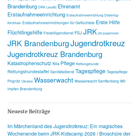
Brandenburg
Ehrenamt
DRK Lausitz
Erstaufnahmeeinrichtung
Erstaufnahmeeinrichtung Doberlug-
Erste Hilfe
Erstaufnahmeeinrichtungen für Geflüchtete
Kirchhain
JRK
Flüchtlingshilfe
FSJ
Freiwilligendienst
jrk:zusammen
Jugendrotkreuz
JRK Brandenburg
Jugendrotkreuz Brandenburg
Katastrophenschutz
Pflege
Kita
Rettungshunde
Tagespflege
Rettungshundestaffel
Sanitätsdienst
Tagespflege
Wasserwacht
Prignitz
Wasserwacht Senftenberg
Wir
Ukraine
impfen Brandenburg
Neueste Beiträge
Im Märchenland des Jugendrotkreuz: Ein magisches
Wochenende beim JRK-Kidscamp 2026
Broschüre der