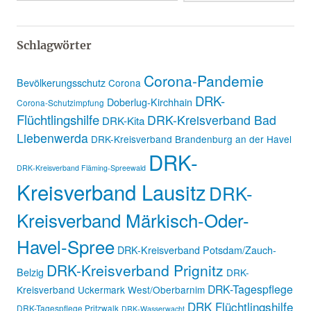
Schlagwörter
Corona-Pandemie
Bevölkerungsschutz
Corona
DRK-
Doberlug-Kirchhain
Corona-Schutzimpfung
Flüchtlingshilfe
DRK-Kreisverband Bad
DRK-Kita
Liebenwerda
DRK-Kreisverband Brandenburg an der Havel
DRK-
DRK-Kreisverband Fläming-Spreewald
Kreisverband Lausitz
DRK-
Kreisverband Märkisch-Oder-
Havel-Spree
DRK-Kreisverband Potsdam/Zauch-
DRK-Kreisverband Prignitz
Belzig
DRK-
DRK-Tagespflege
Kreisverband Uckermark West/Oberbarnim
DRK Flüchtlingshilfe
DRK-Tagespflege Pritzwalk
DRK-Wasserwacht