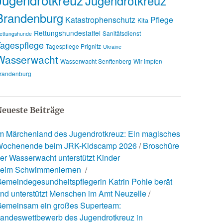
Jugendrotkreuz
Brandenburg
Katastrophenschutz
Pflege
Kita
Rettungshundestaffel
Sanitätsdienst
ettungshunde
agespflege
Tagespflege Prignitz
Ukraine
Wasserwacht
Wasserwacht Senftenberg
Wir impfen
randenburg
eueste Beiträge
m Märchenland des Jugendrotkreuz: Ein magisches
ochenende beim JRK-Kidscamp 2026
Broschüre
er Wasserwacht unterstützt Kinder
eim Schwimmenlernen
emeindegesundheitspflegerin Katrin Pohle berät
nd unterstützt Menschen im Amt Neuzelle
emeinsam ein großes Superteam:
andeswettbewerb des Jugendrotkreuz in