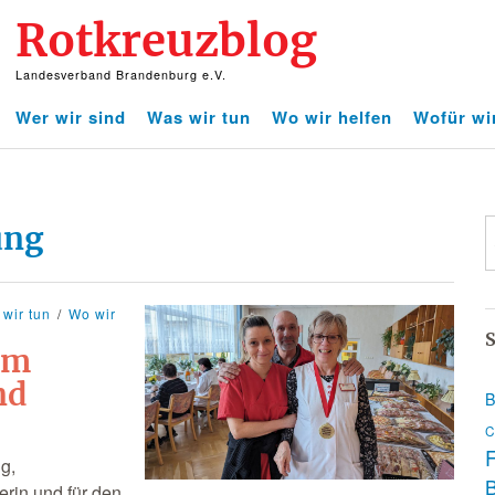
Rotkreuzblog
Landesverband Brandenburg e.V.
Wer wir sind
Was wir tun
Wo wir helfen
Wofür wi
ung
wir tun
Wo wir
S
im
nd
B
C
F
ng,
terin und für den