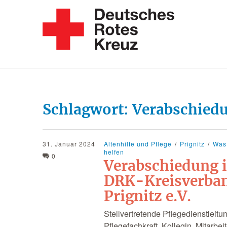
Schlagwort:
Verabschied
31. Januar 2024
Altenhilfe und Pflege
Prignitz
Was 
helfen
0
Verabschiedung 
DRK-Kreisverba
Prignitz e.V.
Stellvertretende Pflegedienstleitu
Pflegefachkraft, Kollegin, Mitarbei