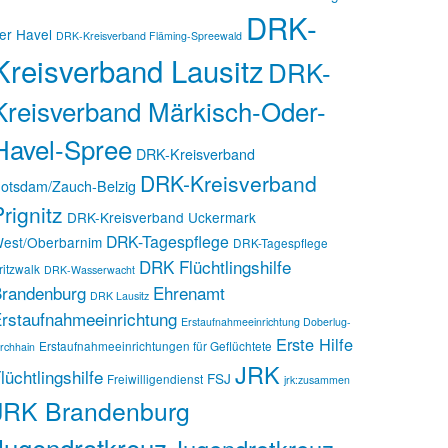
DRK-
er Havel
DRK-Kreisverband Fläming-Spreewald
Kreisverband Lausitz
DRK-
Kreisverband Märkisch-Oder-
Havel-Spree
DRK-Kreisverband
DRK-Kreisverband
otsdam/Zauch-Belzig
rignitz
DRK-Kreisverband Uckermark
DRK-Tagespflege
est/Oberbarnim
DRK-Tagespflege
DRK Flüchtlingshilfe
ritzwalk
DRK-Wasserwacht
randenburg
Ehrenamt
DRK Lausitz
rstaufnahmeeinrichtung
Erstaufnahmeeinrichtung Doberlug-
Erste Hilfe
Erstaufnahmeeinrichtungen für Geflüchtete
irchhain
JRK
lüchtlingshilfe
FSJ
Freiwilligendienst
jrk:zusammen
JRK Brandenburg
Jugendrotkreuz