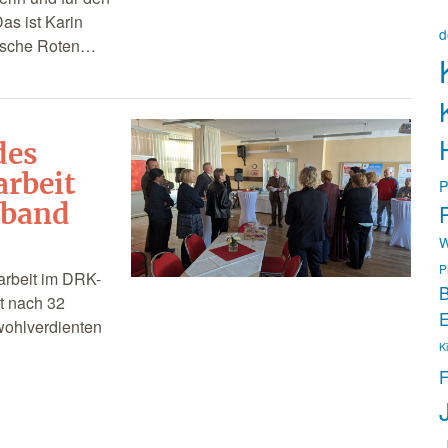
as ist Karin
d
utsche Roten…
des
arbeit
P
rband
P
W
P
arbeit im DRK-
B
st nach 32
E
wohlverdienten
K
F