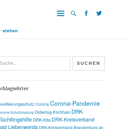
Facebook
Twitter
Facebook
Twitter
r stehen
chlagwörter
Corona-Pandemie
evölkerungsschutz
Corona
DRK-
Doberlug-Kirchhain
orona-Schutzimpfung
lüchtlingshilfe
DRK-Kreisverband
DRK-Kita
Bad Liebenwerda
DRK-Kreisverband Brandenburg an