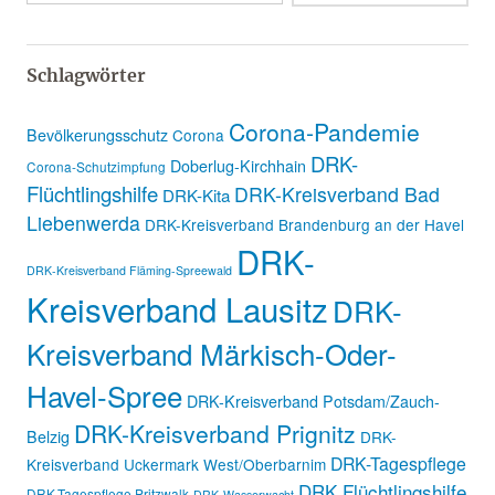
Schlagwörter
Corona-Pandemie
Bevölkerungsschutz
Corona
DRK-
Doberlug-Kirchhain
Corona-Schutzimpfung
Flüchtlingshilfe
DRK-Kreisverband Bad
DRK-Kita
Liebenwerda
DRK-Kreisverband Brandenburg an der Havel
DRK-
DRK-Kreisverband Fläming-Spreewald
Kreisverband Lausitz
DRK-
Kreisverband Märkisch-Oder-
Havel-Spree
DRK-Kreisverband Potsdam/Zauch-
DRK-Kreisverband Prignitz
Belzig
DRK-
DRK-Tagespflege
Kreisverband Uckermark West/Oberbarnim
DRK Flüchtlingshilfe
DRK-Tagespflege Pritzwalk
DRK-Wasserwacht