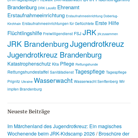
Brandenburg
Ehrenamt
DRK Lausitz
Erstaufnahmeeinrichtung
Erstaufnahmeeinrichtung Doberlug-
Erste Hilfe
Erstaufnahmeeinrichtungen für Geflüchtete
Kirchhain
JRK
Flüchtlingshilfe
FSJ
Freiwilligendienst
jrk:zusammen
Jugendrotkreuz
JRK Brandenburg
Jugendrotkreuz Brandenburg
Katastrophenschutz
Pflege
Kita
Rettungshunde
Tagespflege
Rettungshundestaffel
Sanitätsdienst
Tagespflege
Wasserwacht
Prignitz
Wasserwacht Senftenberg
Wir
Ukraine
impfen Brandenburg
Neueste Beiträge
Im Märchenland des Jugendrotkreuz: Ein magisches
Wochenende beim JRK-Kidscamp 2026
Broschüre der