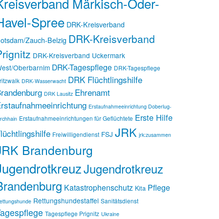
Kreisverband Märkisch-Oder-
Havel-Spree
DRK-Kreisverband
DRK-Kreisverband
otsdam/Zauch-Belzig
rignitz
DRK-Kreisverband Uckermark
DRK-Tagespflege
est/Oberbarnim
DRK-Tagespflege
DRK Flüchtlingshilfe
ritzwalk
DRK-Wasserwacht
randenburg
Ehrenamt
DRK Lausitz
rstaufnahmeeinrichtung
Erstaufnahmeeinrichtung Doberlug-
Erste Hilfe
Erstaufnahmeeinrichtungen für Geflüchtete
irchhain
JRK
lüchtlingshilfe
FSJ
Freiwilligendienst
jrk:zusammen
JRK Brandenburg
Jugendrotkreuz
Jugendrotkreuz
Brandenburg
Katastrophenschutz
Pflege
Kita
Rettungshundestaffel
Sanitätsdienst
ettungshunde
agespflege
Tagespflege Prignitz
Ukraine