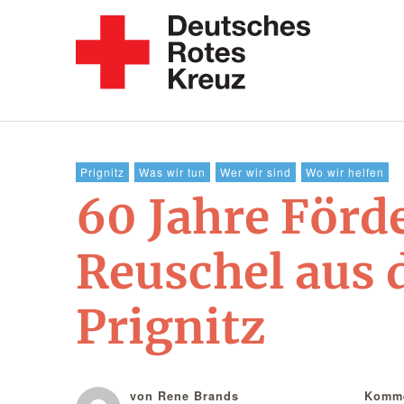
Prignitz
Was wir tun
Wer wir sind
Wo wir helfen
60 Jahre Förd
Reuschel aus
Prignitz
von Rene Brands
Komme