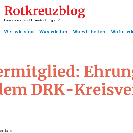
Rotkreuzblog
Landesverband Brandenburg e.V.
Wer wir sind
Was wir tun
Wo wir helfen
Wofür wi
ermitglied: Ehrun
 dem DRK-Kreisv
ntare