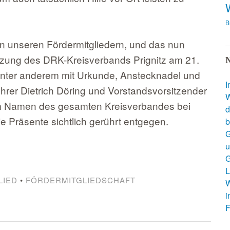
B
on unseren Fördermitgliedern, und das nun
itzung des DRK-Kreisverbands Prignitz am 21.
N
unter anderem mit Urkunde, Anstecknadel und
I
rer Dietrich Döring und Vorstandsvorsitzender
W
m Namen des gesamten Kreisverbandes bei
d
 Präsente sichtlich gerührt entgegen.
b
G
u
G
L
LIED
•
FÖRDERMITGLIEDSCHAFT
W
i
F