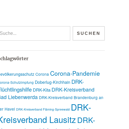
chlagwörter
Corona-Pandemie
evölkerungsschutz
Corona
DRK-
Doberlug-Kirchhain
orona-Schutzimpfung
lüchtlingshilfe
DRK-Kreisverband
DRK-Kita
Bad Liebenwerda
DRK-Kreisverband Brandenburg an
DRK-
er Havel
DRK-Kreisverband Fläming-Spreewald
Kreisverband Lausitz
DRK-