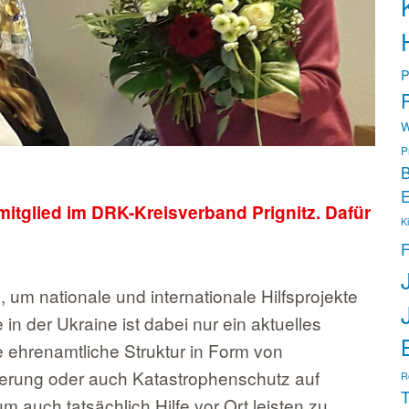
P
P
W
P
B
E
mitglied im DRK-Kreisverband Prignitz. Dafür
K
F
, um nationale und internationale Hilfsprojekte
in der Ukraine ist dabei nur ein aktuelles
e ehrenamtliche Struktur in Form von
cherung oder auch Katastrophenschutz auf
R
T
m auch tatsächlich Hilfe vor Ort leisten zu