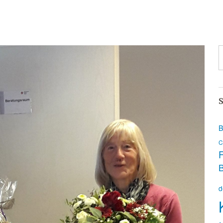
S
B
C
F
d