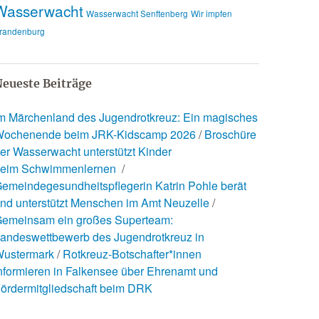
Wasserwacht
Wasserwacht Senftenberg
Wir impfen
randenburg
eueste Beiträge
m Märchenland des Jugendrotkreuz: Ein magisches
ochenende beim JRK-Kidscamp 2026
Broschüre
er Wasserwacht unterstützt Kinder
eim Schwimmenlernen
emeindegesundheitspflegerin Katrin Pohle berät
nd unterstützt Menschen im Amt Neuzelle
emeinsam ein großes Superteam:
andeswettbewerb des Jugendrotkreuz in
ustermark
Rotkreuz-Botschafter*innen
nformieren in Falkensee über Ehrenamt und
ördermitgliedschaft beim DRK