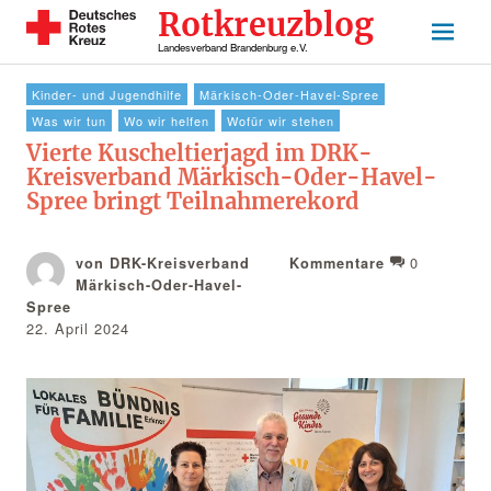
Rotkreuzblog
Landesverband Brandenburg e.V.
Kinder- und Jugendhilfe
Märkisch-Oder-Havel-Spree
Was wir tun
Wo wir helfen
Wofür wir stehen
Vierte Kuscheltierjagd im DRK-
Kreisverband Märkisch-Oder-Havel-
Spree bringt Teilnahmerekord
0
von DRK-Kreisverband
Kommentare
Märkisch-Oder-Havel-
Spree
22. April 2024