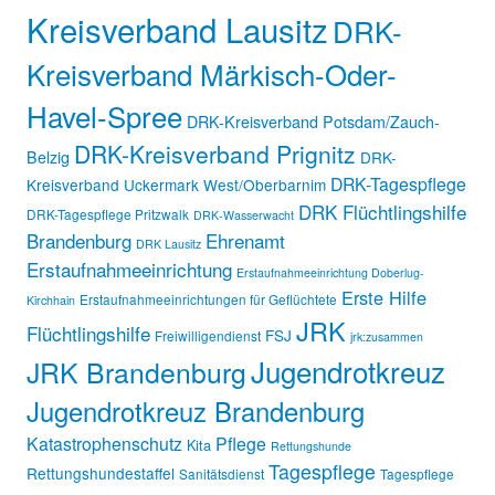
Kreisverband Lausitz
DRK-
Kreisverband Märkisch-Oder-
Havel-Spree
DRK-Kreisverband Potsdam/Zauch-
DRK-Kreisverband Prignitz
Belzig
DRK-
DRK-Tagespflege
Kreisverband Uckermark West/Oberbarnim
DRK Flüchtlingshilfe
DRK-Tagespflege Pritzwalk
DRK-Wasserwacht
Brandenburg
Ehrenamt
DRK Lausitz
Erstaufnahmeeinrichtung
Erstaufnahmeeinrichtung Doberlug-
Erste Hilfe
Erstaufnahmeeinrichtungen für Geflüchtete
Kirchhain
JRK
Flüchtlingshilfe
FSJ
Freiwilligendienst
jrk:zusammen
Jugendrotkreuz
JRK Brandenburg
Jugendrotkreuz Brandenburg
Katastrophenschutz
Pflege
Kita
Rettungshunde
Tagespflege
Rettungshundestaffel
Sanitätsdienst
Tagespflege