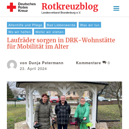
Rotkreuzblog
Landesverband Brandenburg e.V.
Altenhilfe und Pflege
Bad Liebenwerda
Was wir tun
Wo wir helfen
Wofür wir stehen
Laufräder sorgen in DRK-Wohnstätte
für Mobilität im Alter
0
von Dunja Petermann
Kommentare
23. April 2024