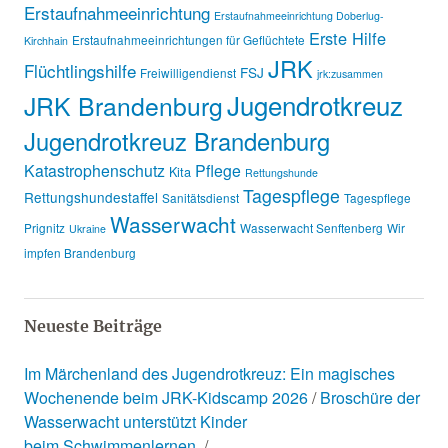
Erstaufnahmeeinrichtung
Erstaufnahmeeinrichtung Doberlug-
Erste Hilfe
Erstaufnahmeeinrichtungen für Geflüchtete
Kirchhain
JRK
Flüchtlingshilfe
FSJ
Freiwilligendienst
jrk:zusammen
Jugendrotkreuz
JRK Brandenburg
Jugendrotkreuz Brandenburg
Katastrophenschutz
Pflege
Kita
Rettungshunde
Tagespflege
Rettungshundestaffel
Sanitätsdienst
Tagespflege
Wasserwacht
Prignitz
Wasserwacht Senftenberg
Wir
Ukraine
impfen Brandenburg
Neueste Beiträge
Im Märchenland des Jugendrotkreuz: Ein magisches
Wochenende beim JRK-Kidscamp 2026
Broschüre der
Wasserwacht unterstützt Kinder
beim Schwimmenlernen