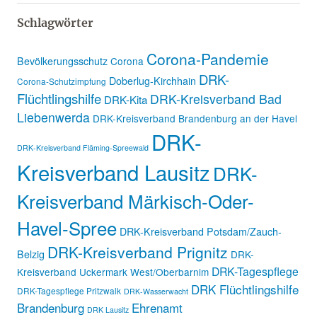
Schlagwörter
Corona-Pandemie
Bevölkerungsschutz
Corona
DRK-
Doberlug-Kirchhain
Corona-Schutzimpfung
Flüchtlingshilfe
DRK-Kreisverband Bad
DRK-Kita
Liebenwerda
DRK-Kreisverband Brandenburg an der Havel
DRK-
DRK-Kreisverband Fläming-Spreewald
Kreisverband Lausitz
DRK-
Kreisverband Märkisch-Oder-
Havel-Spree
DRK-Kreisverband Potsdam/Zauch-
DRK-Kreisverband Prignitz
Belzig
DRK-
DRK-Tagespflege
Kreisverband Uckermark West/Oberbarnim
DRK Flüchtlingshilfe
DRK-Tagespflege Pritzwalk
DRK-Wasserwacht
Brandenburg
Ehrenamt
DRK Lausitz