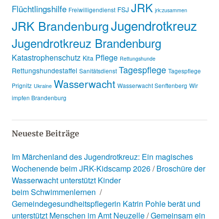
JRK
Flüchtlingshilfe
FSJ
Freiwilligendienst
jrk:zusammen
Jugendrotkreuz
JRK Brandenburg
Jugendrotkreuz Brandenburg
Katastrophenschutz
Pflege
Kita
Rettungshunde
Tagespflege
Rettungshundestaffel
Sanitätsdienst
Tagespflege
Wasserwacht
Prignitz
Wasserwacht Senftenberg
Wir
Ukraine
impfen Brandenburg
Neueste Beiträge
Im Märchenland des Jugendrotkreuz: Ein magisches
Wochenende beim JRK-Kidscamp 2026
Broschüre der
Wasserwacht unterstützt Kinder
beim Schwimmenlernen
Gemeindegesundheitspflegerin Katrin Pohle berät und
unterstützt Menschen im Amt Neuzelle
Gemeinsam ein