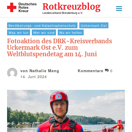
Rotkreuzblog
Landesverband Brandenburg e.V.
Bevölkerungs- und Katastrophenschutz
Uckermark Ost
Was wir tun
Wer wir sind
Wo wir helfen
Fotoaktion des DRK-Kreisverbands
Uckermark Ost e.V. zum
Weltblutspendetag am 14. Juni
0
von Nathalie Meng
Kommentare
14. Juni 2024