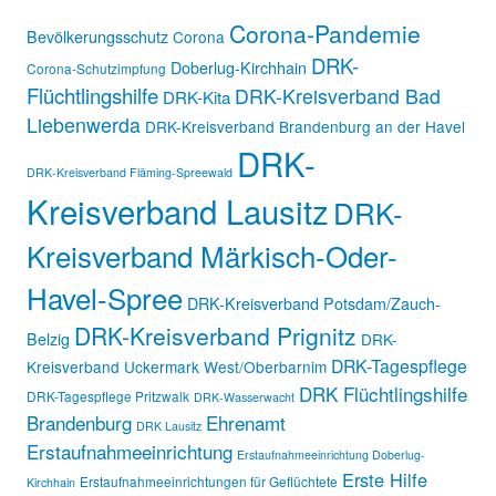
Corona-Pandemie
Bevölkerungsschutz
Corona
DRK-
Doberlug-Kirchhain
Corona-Schutzimpfung
Flüchtlingshilfe
DRK-Kreisverband Bad
DRK-Kita
Liebenwerda
DRK-Kreisverband Brandenburg an der Havel
DRK-
DRK-Kreisverband Fläming-Spreewald
Kreisverband Lausitz
DRK-
Kreisverband Märkisch-Oder-
Havel-Spree
DRK-Kreisverband Potsdam/Zauch-
DRK-Kreisverband Prignitz
Belzig
DRK-
DRK-Tagespflege
Kreisverband Uckermark West/Oberbarnim
DRK Flüchtlingshilfe
DRK-Tagespflege Pritzwalk
DRK-Wasserwacht
Brandenburg
Ehrenamt
DRK Lausitz
Erstaufnahmeeinrichtung
Erstaufnahmeeinrichtung Doberlug-
Erste Hilfe
Erstaufnahmeeinrichtungen für Geflüchtete
Kirchhain