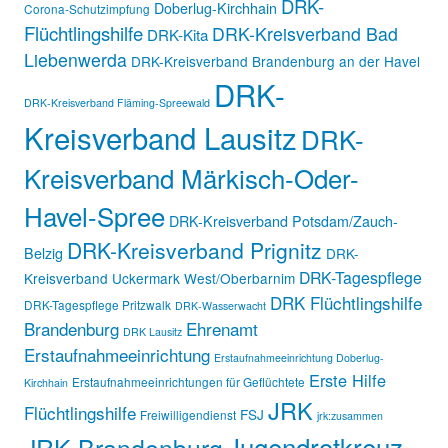
DRK-
Doberlug-Kirchhain
Corona-Schutzimpfung
Flüchtlingshilfe
DRK-Kreisverband Bad
DRK-Kita
Liebenwerda
DRK-Kreisverband Brandenburg an der Havel
DRK-
DRK-Kreisverband Fläming-Spreewald
Kreisverband Lausitz
DRK-
Kreisverband Märkisch-Oder-
Havel-Spree
DRK-Kreisverband Potsdam/Zauch-
DRK-Kreisverband Prignitz
Belzig
DRK-
DRK-Tagespflege
Kreisverband Uckermark West/Oberbarnim
DRK Flüchtlingshilfe
DRK-Tagespflege Pritzwalk
DRK-Wasserwacht
Brandenburg
Ehrenamt
DRK Lausitz
Erstaufnahmeeinrichtung
Erstaufnahmeeinrichtung Doberlug-
Erste Hilfe
Erstaufnahmeeinrichtungen für Geflüchtete
Kirchhain
JRK
Flüchtlingshilfe
FSJ
Freiwilligendienst
jrk:zusammen
Jugendrotkreuz
JRK Brandenburg