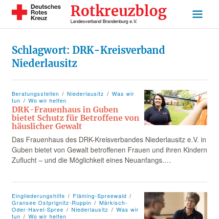
Rotkreuzblog
Landesverband Brandenburg e.V.
Schlagwort:
DRK-Kreisverband
Niederlausitz
Beratungsstellen
Niederlausitz
Was wir
tun
Wo wir helfen
DRK-Frauenhaus in Guben
bietet Schutz für Betroffene von
häuslicher Gewalt
Das Frauenhaus des DRK-Kreisverbandes Niederlausitz e.V. in
Guben bietet von Gewalt betroffenen Frauen und ihren Kindern
Zuflucht – und die Möglichkeit eines Neuanfangs.…
Eingliederungshilfe
Fläming-Spreewald
Gransee Ostprignitz-Ruppin
Märkisch-
Oder-Havel-Spree
Niederlausitz
Was wir
tun
Wo wir helfen