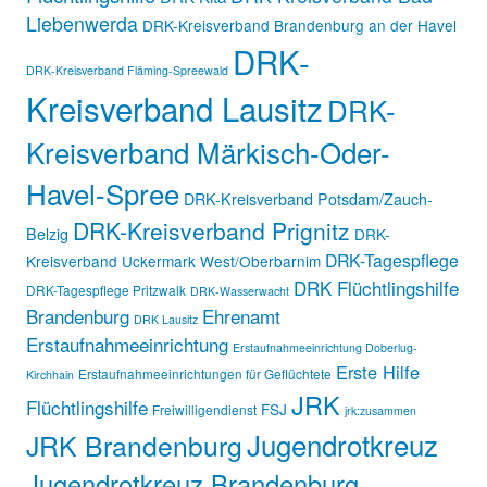
Liebenwerda
DRK-Kreisverband Brandenburg an der Havel
DRK-
DRK-Kreisverband Fläming-Spreewald
Kreisverband Lausitz
DRK-
Kreisverband Märkisch-Oder-
Havel-Spree
DRK-Kreisverband Potsdam/Zauch-
DRK-Kreisverband Prignitz
Belzig
DRK-
DRK-Tagespflege
Kreisverband Uckermark West/Oberbarnim
DRK Flüchtlingshilfe
DRK-Tagespflege Pritzwalk
DRK-Wasserwacht
Brandenburg
Ehrenamt
DRK Lausitz
Erstaufnahmeeinrichtung
Erstaufnahmeeinrichtung Doberlug-
Erste Hilfe
Erstaufnahmeeinrichtungen für Geflüchtete
Kirchhain
JRK
Flüchtlingshilfe
FSJ
Freiwilligendienst
jrk:zusammen
Jugendrotkreuz
JRK Brandenburg
Jugendrotkreuz Brandenburg