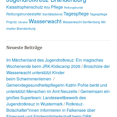
Katastrophenschutz
Pflege
Kita
Rettungshunde
Tagespflege
Rettungshundestaffel
Sanitätsdienst
Tagespflege
Wasserwacht
Prignitz
Wasserwacht Senftenberg
Wir
Ukraine
impfen Brandenburg
Neueste Beiträge
Im Märchenland des Jugendrotkreuz: Ein magisches
Wochenende beim JRK-Kidscamp 2026
Broschüre der
Wasserwacht unterstützt Kinder
beim Schwimmenlernen
Gemeindegesundheitspflegerin Katrin Pohle berät und
unterstützt Menschen im Amt Neuzelle
Gemeinsam ein
großes Superteam: Landeswettbewerb des
Jugendrotkreuz in Wustermark
Rotkreuz-
Botschafter*innen informieren in Falkensee über
Ehrenamt und Fördermitgliedschaft beim DRK