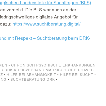
rgischen Landesstelle für Suchtfragen (BLS)
onen vernetzt. Die BLS war auch an der
niedrigschwelliges digitales Angebot für
 dazu:
https://www.suchtberatung.digital/
nd mit Respekt – Suchtberatung beim DRK-
MEN
•
CHRONISCH PSYCHISCHE ERKRANKUNGEN
D
•
DRK-KREISVERBAND MÄRKISCH-ODER-HAVEL-
TZ
•
HILFE BEI ABHÄNGIGKEIT
•
HILFE BEI SUCHT
•
UNG
•
SUCHTBERATUNG DRK
•