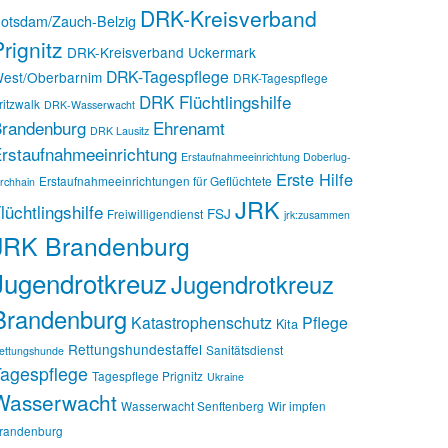
DRK-Kreisverband
otsdam/Zauch-Belzig
rignitz
DRK-Kreisverband Uckermark
DRK-Tagespflege
est/Oberbarnim
DRK-Tagespflege
DRK Flüchtlingshilfe
ritzwalk
DRK-Wasserwacht
randenburg
Ehrenamt
DRK Lausitz
rstaufnahmeeinrichtung
Erstaufnahmeeinrichtung Doberlug-
Erste Hilfe
Erstaufnahmeeinrichtungen für Geflüchtete
irchhain
JRK
lüchtlingshilfe
FSJ
Freiwilligendienst
jrk:zusammen
JRK Brandenburg
Jugendrotkreuz
Jugendrotkreuz
Brandenburg
Katastrophenschutz
Pflege
Kita
Rettungshundestaffel
Sanitätsdienst
ettungshunde
agespflege
Tagespflege Prignitz
Ukraine
Wasserwacht
Wasserwacht Senftenberg
Wir impfen
randenburg