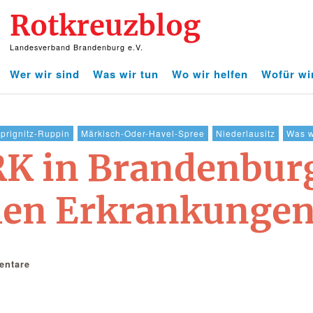
Rotkreuzblog
Landesverband Brandenburg e.V.
Wer wir sind
Was wir tun
Wo wir helfen
Wofür wi
prignitz-Ruppin
Märkisch-Oder-Havel-Spree
Niederlausitz
Was w
DRK in Brandenbur
hen Erkrankunge
ntare