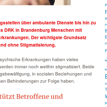
P
P
W
sstellen über ambulante Dienste bis hin zu
P
as DRK in Brandenburg Menschen mit
B
E
krankungen. Der wichtigste Grundsatz
nd ohne Stigmatisierung.
K
F
sychische Erkrankungen haben vieles
erden immer noch weithin stigmatisiert. Beide
tagsbewältigung, in sozialen Beziehungen und
nnen Behinderungen zur Folge haben.
R
T
ützt Betroffene und
B