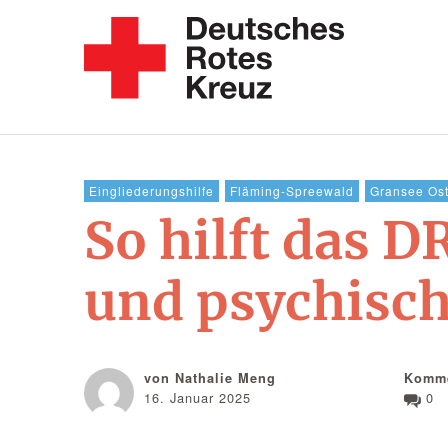
Eingliederungshilfe
Fläming-Spreewald
Gransee Ost
So hilft das 
und psychisc
von Nathalie Meng
Komme
16. Januar 2025
0