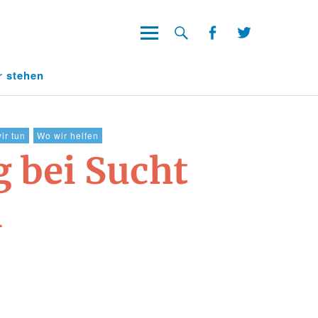
Facebook
Twitter
Facebook
Twitter
r stehen
ir tun
Wo wir helfen
g bei Sucht
n