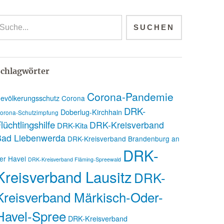
chlagwörter
Corona-Pandemie
evölkerungsschutz
Corona
DRK-
Doberlug-Kirchhain
orona-Schutzimpfung
lüchtlingshilfe
DRK-Kreisverband
DRK-Kita
Bad Liebenwerda
DRK-Kreisverband Brandenburg an
DRK-
er Havel
DRK-Kreisverband Fläming-Spreewald
Kreisverband Lausitz
DRK-
Kreisverband Märkisch-Oder-
Havel-Spree
DRK-Kreisverband