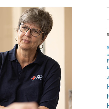
S
B
C
F
d