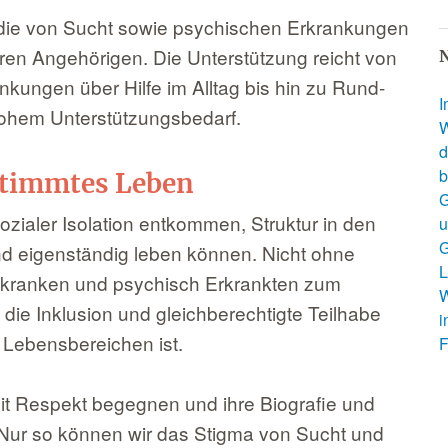
die von Sucht sowie psychischen Erkrankungen
ren Angehörigen. Die Unterstützung reicht von
N
nkungen über Hilfe im Alltag bis hin zu Rund-
I
ohem Unterstützungsbedarf.
W
d
b
estimmtes Leben
G
sozialer Isolation entkommen, Struktur in den
u
G
d eigenständig leben können. Nicht ohne
L
tkranken und psychisch Erkrankten zum
W
l die Inklusion und gleichberechtigte Teilhabe
i
 Lebensbereichen ist.
F
mit Respekt begegnen und ihre Biografie und
 Nur so können wir das Stigma von Sucht und