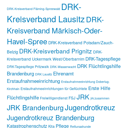
DRK-
DRK-Kreisverband Fläming-Spreewald
Kreisverband Lausitz
DRK-
Kreisverband Märkisch-Oder-
Havel-Spree
DRK-Kreisverband Potsdam/Zauch-
DRK-Kreisverband Prignitz
Belzig
DRK-
DRK-Tagespflege
Kreisverband Uckermark West/Oberbarnim
DRK Flüchtlingshilfe
DRK-Tagespflege Pritzwalk
DRK-Wasserwacht
Brandenburg
Ehrenamt
DRK Lausitz
Erstaufnahmeeinrichtung
Erstaufnahmeeinrichtung Doberlug-
Erste Hilfe
Erstaufnahmeeinrichtungen für Geflüchtete
Kirchhain
JRK
Flüchtlingshilfe
FSJ
Freiwilligendienst
jrk:zusammen
Jugendrotkreuz
JRK Brandenburg
Jugendrotkreuz Brandenburg
Katastrophenschutz
Pflege
Kita
Rettungshunde