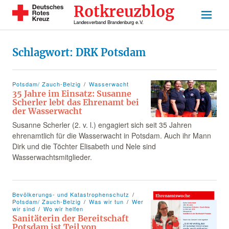
Rotkreuzblog
Landesverband Brandenburg e.V.
Schlagwort:
DRK Potsdam
Potsdam/ Zauch-Belzig
Wasserwacht
35 Jahre im Einsatz: Susanne
Scherler lebt das Ehrenamt bei
der Wasserwacht
Susanne Scherler (2. v. l.) engagiert sich seit 35 Jahren
ehrenamtlich für die Wasserwacht in Potsdam. Auch ihr Mann
Dirk und die Töchter Elisabeth und Nele sind
Wasserwachtsmitglieder.
Bevölkerungs- und Katastrophenschutz
Potsdam/ Zauch-Belzig
Was wir tun
Wer
wir sind
Wo wir helfen
Sanitäterin der Bereitschaft
Potsdam ist Teil von