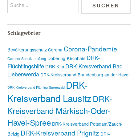
Schlagwörter
Corona-Pandemie
Bevölkerungsschutz
Corona
DRK-
Doberlug-Kirchhain
Corona-Schutzimpfung
Flüchtlingshilfe
DRK-Kreisverband Bad
DRK-Kita
Liebenwerda
DRK-Kreisverband Brandenburg an der Havel
DRK-
DRK-Kreisverband Fläming-Spreewald
Kreisverband Lausitz
DRK-
Kreisverband Märkisch-Oder-
Havel-Spree
DRK-Kreisverband Potsdam/Zauch-
DRK-Kreisverband Prignitz
Belzig
DRK-