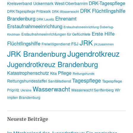
DRK-Tagespflege
Kreisverband Uckermark West/Oberbarnim
DRK Flüchtlingshilfe
DRK-Tagespflege Pritzwalk
DRK-Wasserwacht
Brandenburg
Ehrenamt
DRK Lausitz
Erstaufnahmeeinrichtung
Erstaufnahmeeinrichtung Doberlug-
Erste Hilfe
Erstaufnahmeeinrichtungen für Geflüchtete
Kirchhain
JRK
Flüchtlingshilfe
FSJ
Freiwilligendienst
jrk:zusammen
Jugendrotkreuz
JRK Brandenburg
Jugendrotkreuz Brandenburg
Katastrophenschutz
Pflege
Kita
Rettungshunde
Tagespflege
Rettungshundestaffel
Sanitätsdienst
Tagespflege
Wasserwacht
Prignitz
Wasserwacht Senftenberg
Wir
Ukraine
impfen Brandenburg
Neueste Beiträge