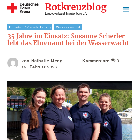
Rotkreuzblog
Landesverband Brandenburg e.V.
Potsdam/ Zauch-Belzig
Wasserwacht
35 Jahre im Einsatz: Susanne Scherler
lebt das Ehrenamt bei der Wasserwacht
0
von Nathalie Meng
Kommentare
19. Februar 2026