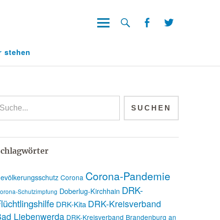
Facebook
Twitter
Facebook
Twitter
r stehen
chlagwörter
Corona-Pandemie
evölkerungsschutz
Corona
DRK-
Doberlug-Kirchhain
orona-Schutzimpfung
lüchtlingshilfe
DRK-Kreisverband
DRK-Kita
Bad Liebenwerda
DRK-Kreisverband Brandenburg an