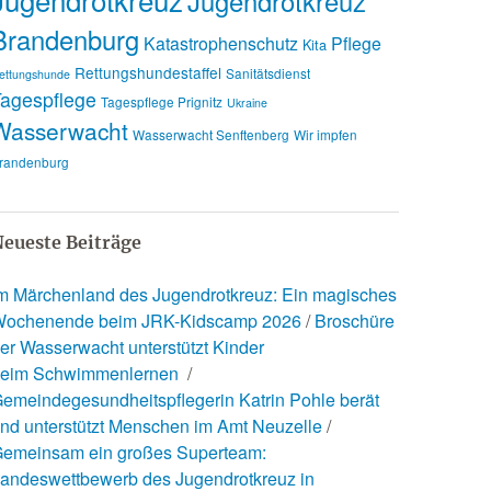
Jugendrotkreuz
Brandenburg
Katastrophenschutz
Pflege
Kita
Rettungshundestaffel
Sanitätsdienst
ettungshunde
agespflege
Tagespflege Prignitz
Ukraine
Wasserwacht
Wasserwacht Senftenberg
Wir impfen
randenburg
eueste Beiträge
m Märchenland des Jugendrotkreuz: Ein magisches
ochenende beim JRK-Kidscamp 2026
Broschüre
er Wasserwacht unterstützt Kinder
eim Schwimmenlernen
emeindegesundheitspflegerin Katrin Pohle berät
nd unterstützt Menschen im Amt Neuzelle
emeinsam ein großes Superteam:
andeswettbewerb des Jugendrotkreuz in