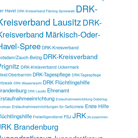
DRK-
er Havel
DRK-Kreisverband Fläming-Spreewald
Kreisverband Lausitz
DRK-
Kreisverband Märkisch-Oder-
Havel-Spree
DRK-Kreisverband
DRK-Kreisverband
otsdam/Zauch-Belzig
rignitz
DRK-Kreisverband Uckermark
DRK-Tagespflege
est/Oberbarnim
DRK-Tagespflege
DRK Flüchtlingshilfe
ritzwalk
DRK-Wasserwacht
randenburg
Ehrenamt
DRK Lausitz
rstaufnahmeeinrichtung
Erstaufnahmeeinrichtung Doberlug-
Erste Hilfe
Erstaufnahmeeinrichtungen für Geflüchtete
irchhain
JRK
lüchtlingshilfe
FSJ
Freiwilligendienst
jrk:zusammen
JRK Brandenburg
Jugendrotkreuz