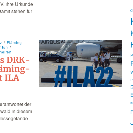
V. ihre Urkunde
d
Damit stehen für
tz
Fläming-
r tun
helfen
P
es DRK-
P
läming-
W
t ILA
P
B
E
erantwortet der
K
wald in diesem
F
 Messegelände