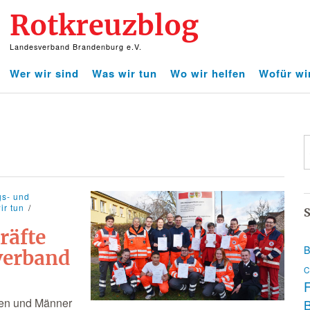
Rotkreuzblog
Landesverband Brandenburg e.V.
Wer wir sind
Was wir tun
Wo wir helfen
Wofür wi
gs- und
ir tun
S
räfte
B
verband
C
F
uen und Männer