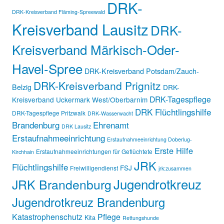
DRK-
DRK-Kreisverband Fläming-Spreewald
Kreisverband Lausitz
DRK-
Kreisverband Märkisch-Oder-
Havel-Spree
DRK-Kreisverband Potsdam/Zauch-
DRK-Kreisverband Prignitz
Belzig
DRK-
DRK-Tagespflege
Kreisverband Uckermark West/Oberbarnim
DRK Flüchtlingshilfe
DRK-Tagespflege Pritzwalk
DRK-Wasserwacht
Brandenburg
Ehrenamt
DRK Lausitz
Erstaufnahmeeinrichtung
Erstaufnahmeeinrichtung Doberlug-
Erste Hilfe
Erstaufnahmeeinrichtungen für Geflüchtete
Kirchhain
JRK
Flüchtlingshilfe
FSJ
Freiwilligendienst
jrk:zusammen
Jugendrotkreuz
JRK Brandenburg
Jugendrotkreuz Brandenburg
Katastrophenschutz
Pflege
Kita
Rettungshunde