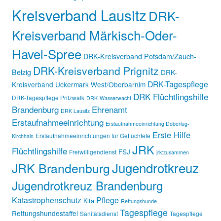
Kreisverband Lausitz
DRK-
Kreisverband Märkisch-Oder-
Havel-Spree
DRK-Kreisverband Potsdam/Zauch-
DRK-Kreisverband Prignitz
Belzig
DRK-
DRK-Tagespflege
Kreisverband Uckermark West/Oberbarnim
DRK Flüchtlingshilfe
DRK-Tagespflege Pritzwalk
DRK-Wasserwacht
Brandenburg
Ehrenamt
DRK Lausitz
Erstaufnahmeeinrichtung
Erstaufnahmeeinrichtung Doberlug-
Erste Hilfe
Erstaufnahmeeinrichtungen für Geflüchtete
Kirchhain
JRK
Flüchtlingshilfe
FSJ
Freiwilligendienst
jrk:zusammen
Jugendrotkreuz
JRK Brandenburg
Jugendrotkreuz Brandenburg
Katastrophenschutz
Pflege
Kita
Rettungshunde
Tagespflege
Rettungshundestaffel
Sanitätsdienst
Tagespflege