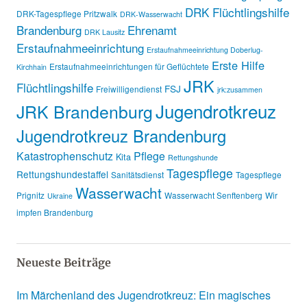
DRK Flüchtlingshilfe
DRK-Tagespflege Pritzwalk
DRK-Wasserwacht
Brandenburg
Ehrenamt
DRK Lausitz
Erstaufnahmeeinrichtung
Erstaufnahmeeinrichtung Doberlug-
Erste Hilfe
Erstaufnahmeeinrichtungen für Geflüchtete
Kirchhain
JRK
Flüchtlingshilfe
FSJ
Freiwilligendienst
jrk:zusammen
Jugendrotkreuz
JRK Brandenburg
Jugendrotkreuz Brandenburg
Katastrophenschutz
Pflege
Kita
Rettungshunde
Tagespflege
Rettungshundestaffel
Sanitätsdienst
Tagespflege
Wasserwacht
Prignitz
Wasserwacht Senftenberg
Wir
Ukraine
impfen Brandenburg
Neueste Beiträge
Im Märchenland des Jugendrotkreuz: Ein magisches