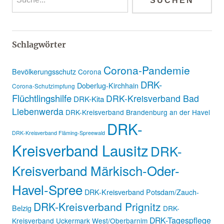
Schlagwörter
Corona-Pandemie
Bevölkerungsschutz
Corona
DRK-
Doberlug-Kirchhain
Corona-Schutzimpfung
Flüchtlingshilfe
DRK-Kreisverband Bad
DRK-Kita
Liebenwerda
DRK-Kreisverband Brandenburg an der Havel
DRK-
DRK-Kreisverband Fläming-Spreewald
Kreisverband Lausitz
DRK-
Kreisverband Märkisch-Oder-
Havel-Spree
DRK-Kreisverband Potsdam/Zauch-
DRK-Kreisverband Prignitz
Belzig
DRK-
DRK-Tagespflege
Kreisverband Uckermark West/Oberbarnim