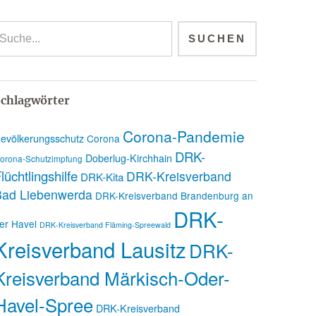
chlagwörter
Corona-Pandemie
evölkerungsschutz
Corona
DRK-
Doberlug-Kirchhain
orona-Schutzimpfung
lüchtlingshilfe
DRK-Kreisverband
DRK-Kita
Bad Liebenwerda
DRK-Kreisverband Brandenburg an
DRK-
er Havel
DRK-Kreisverband Fläming-Spreewald
Kreisverband Lausitz
DRK-
Kreisverband Märkisch-Oder-
Havel-Spree
DRK-Kreisverband