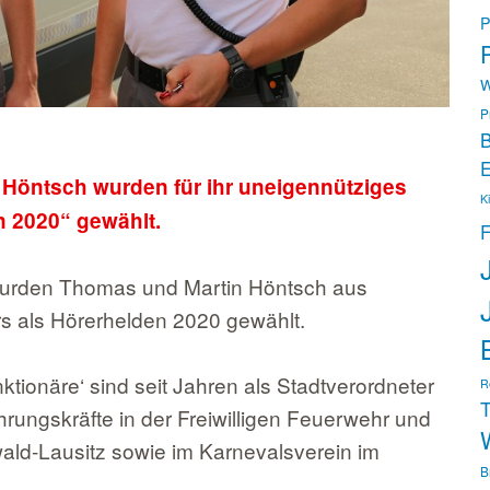
P
P
W
P
B
E
 Höntsch wurden für ihr uneigennütziges
K
 2020“ gewählt.
F
wurden Thomas und Martin Höntsch aus
 als Hörerhelden 2020 gewählt.
ktionäre‘ sind seit Jahren als Stadtverordneter
R
T
hrungskräfte in der Freiwilligen Feuerwehr und
ld-Lausitz sowie im Karnevalsverein im
B