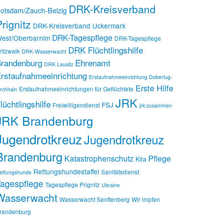
DRK-Kreisverband
otsdam/Zauch-Belzig
rignitz
DRK-Kreisverband Uckermark
DRK-Tagespflege
est/Oberbarnim
DRK-Tagespflege
DRK Flüchtlingshilfe
ritzwalk
DRK-Wasserwacht
randenburg
Ehrenamt
DRK Lausitz
rstaufnahmeeinrichtung
Erstaufnahmeeinrichtung Doberlug-
Erste Hilfe
Erstaufnahmeeinrichtungen für Geflüchtete
irchhain
JRK
lüchtlingshilfe
FSJ
Freiwilligendienst
jrk:zusammen
JRK Brandenburg
Jugendrotkreuz
Jugendrotkreuz
Brandenburg
Katastrophenschutz
Pflege
Kita
Rettungshundestaffel
Sanitätsdienst
ettungshunde
agespflege
Tagespflege Prignitz
Ukraine
Wasserwacht
Wasserwacht Senftenberg
Wir impfen
randenburg