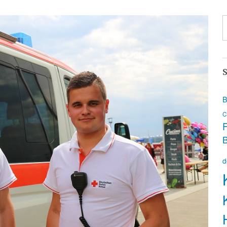
S
B
C
F
d