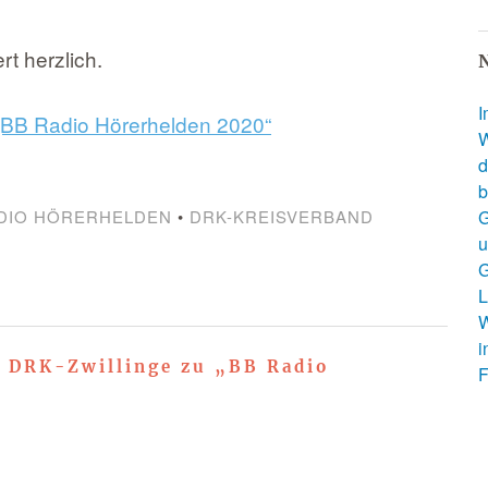
rt herzlich.
N
I
 „BB Radio Hörerhelden 202
0
“
W
d
b
DIO HÖRERHELDEN
•
DRK-KREISVERBAND
G
u
G
L
W
i
: DRK-Zwillinge zu „BB Radio
F