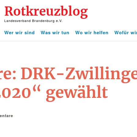
Rotkreuzblog
Landesverband Brandenburg e.V.
Wer wir sind
Was wir tun
Wo wir helfen
Wofür wi
e: DRK-Zwillinge
2020“ gewählt
ntare