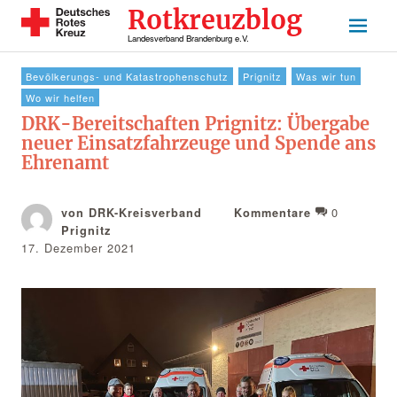
Rotkreuzblog
Landesverband Brandenburg e.V.
Bevölkerungs- und Katastrophenschutz
Prignitz
Was wir tun
Wo wir helfen
DRK-Bereitschaften Prignitz: Übergabe
neuer Einsatzfahrzeuge und Spende ans
Ehrenamt
0
von DRK-Kreisverband
Kommentare
Prignitz
17. Dezember 2021