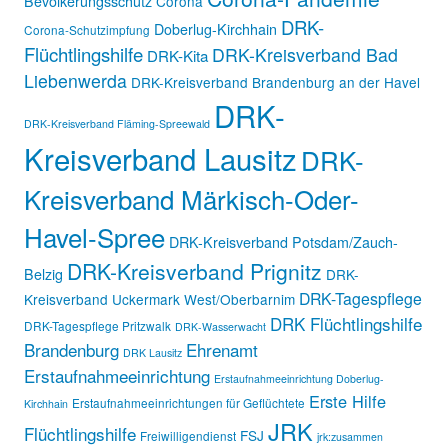
Bevölkerungsschutz
Corona
DRK-
Doberlug-Kirchhain
Corona-Schutzimpfung
Flüchtlingshilfe
DRK-Kreisverband Bad
DRK-Kita
Liebenwerda
DRK-Kreisverband Brandenburg an der Havel
DRK-
DRK-Kreisverband Fläming-Spreewald
Kreisverband Lausitz
DRK-
Kreisverband Märkisch-Oder-
Havel-Spree
DRK-Kreisverband Potsdam/Zauch-
DRK-Kreisverband Prignitz
Belzig
DRK-
DRK-Tagespflege
Kreisverband Uckermark West/Oberbarnim
DRK Flüchtlingshilfe
DRK-Tagespflege Pritzwalk
DRK-Wasserwacht
Brandenburg
Ehrenamt
DRK Lausitz
Erstaufnahmeeinrichtung
Erstaufnahmeeinrichtung Doberlug-
Erste Hilfe
Erstaufnahmeeinrichtungen für Geflüchtete
Kirchhain
JRK
Flüchtlingshilfe
FSJ
Freiwilligendienst
jrk:zusammen