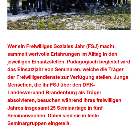
Wer ein Freiwilliges Soziales Jahr (FSJ) macht,
sammelt wertvolle Erfahrungen im Alltag in den
jeweiligen Einsatzstellen. Pädagogisch begleitet wird
das Einsatzjahr von Seminaren, welche die Träger
der Freiwilligendienste zur Verfügung stellen. Junge
Menschen, die ihr FSJ über den DRK-
Landesverband Brandenburg als Träger
absolvieren, besuchen während ihres freiwilligen
Jahres insgesamt 25 Seminartage in fünf
Seminarwochen. Dabei sind sie in feste
Seminargruppen eingeteilt.