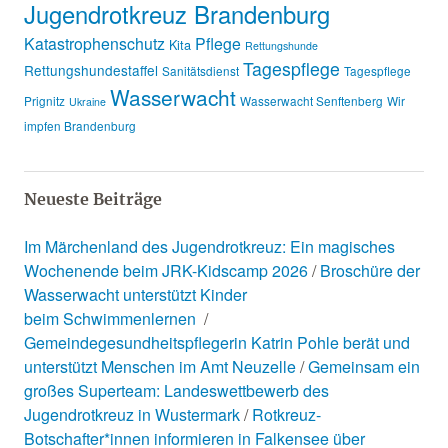
Jugendrotkreuz Brandenburg
Katastrophenschutz
Pflege
Kita
Rettungshunde
Tagespflege
Rettungshundestaffel
Sanitätsdienst
Tagespflege
Wasserwacht
Prignitz
Wasserwacht Senftenberg
Wir
Ukraine
impfen Brandenburg
Neueste Beiträge
Im Märchenland des Jugendrotkreuz: Ein magisches
Wochenende beim JRK-Kidscamp 2026
Broschüre der
Wasserwacht unterstützt Kinder
beim Schwimmenlernen
Gemeindegesundheitspflegerin Katrin Pohle berät und
unterstützt Menschen im Amt Neuzelle
Gemeinsam ein
großes Superteam: Landeswettbewerb des
Jugendrotkreuz in Wustermark
Rotkreuz-
Botschafter*innen informieren in Falkensee über