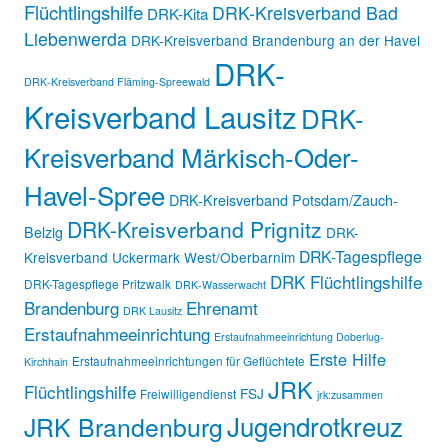
Flüchtlingshilfe
DRK-Kreisverband Bad
DRK-Kita
Liebenwerda
DRK-Kreisverband Brandenburg an der Havel
DRK-
DRK-Kreisverband Fläming-Spreewald
Kreisverband Lausitz
DRK-
Kreisverband Märkisch-Oder-
Havel-Spree
DRK-Kreisverband Potsdam/Zauch-
DRK-Kreisverband Prignitz
Belzig
DRK-
DRK-Tagespflege
Kreisverband Uckermark West/Oberbarnim
DRK Flüchtlingshilfe
DRK-Tagespflege Pritzwalk
DRK-Wasserwacht
Brandenburg
Ehrenamt
DRK Lausitz
Erstaufnahmeeinrichtung
Erstaufnahmeeinrichtung Doberlug-
Erste Hilfe
Erstaufnahmeeinrichtungen für Geflüchtete
Kirchhain
JRK
Flüchtlingshilfe
FSJ
Freiwilligendienst
jrk:zusammen
Jugendrotkreuz
JRK Brandenburg