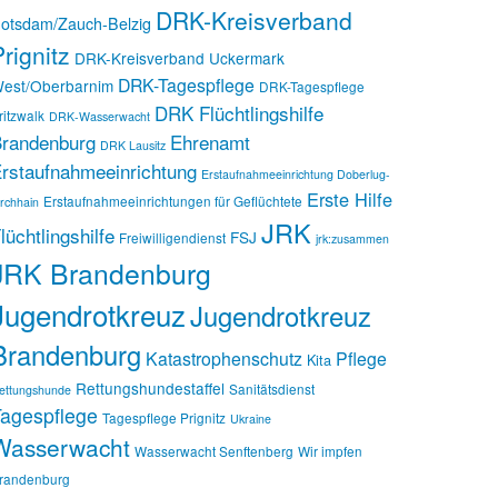
DRK-Kreisverband
otsdam/Zauch-Belzig
rignitz
DRK-Kreisverband Uckermark
DRK-Tagespflege
est/Oberbarnim
DRK-Tagespflege
DRK Flüchtlingshilfe
ritzwalk
DRK-Wasserwacht
randenburg
Ehrenamt
DRK Lausitz
rstaufnahmeeinrichtung
Erstaufnahmeeinrichtung Doberlug-
Erste Hilfe
Erstaufnahmeeinrichtungen für Geflüchtete
irchhain
JRK
lüchtlingshilfe
FSJ
Freiwilligendienst
jrk:zusammen
JRK Brandenburg
Jugendrotkreuz
Jugendrotkreuz
Brandenburg
Katastrophenschutz
Pflege
Kita
Rettungshundestaffel
Sanitätsdienst
ettungshunde
agespflege
Tagespflege Prignitz
Ukraine
Wasserwacht
Wasserwacht Senftenberg
Wir impfen
randenburg