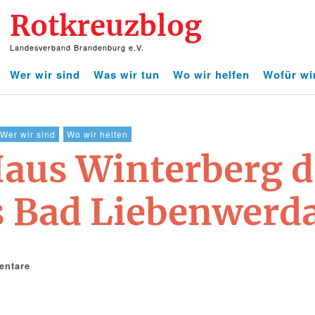
Rotkreuzblog
Landesverband Brandenburg e.V.
Wer wir sind
Was wir tun
Wo wir helfen
Wofür wi
Wer wir sind
Wo wir helfen
Haus Winterberg 
s Bad Liebenwerd
ntare