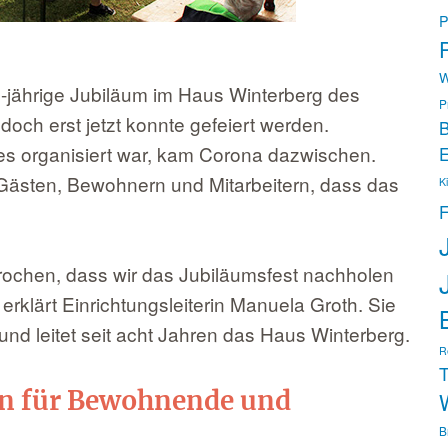
P
P
W
-jährige Jubiläum im Haus Winterberg des
P
ch erst jetzt konnte gefeiert werden.
B
es organisiert war, kam Corona dazwischen.
E
Gästen, Bewohnern und Mitarbeitern, dass das
K
F
rochen, dass wir das Jubiläumsfest nachholen
erklärt Einrichtungsleiterin Manuela Groth. Sie
 und leitet seit acht Jahren das Haus Winterberg.
R
T
n für Bewohnende und
B