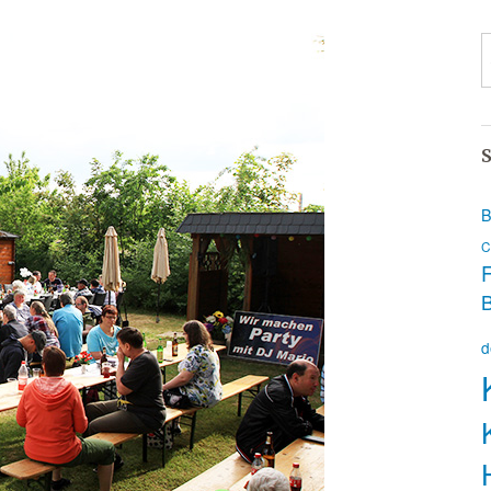
S
B
C
F
d