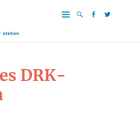
Facebook
Twitter
Facebook
Twitter
r stehen
des DRK-
a