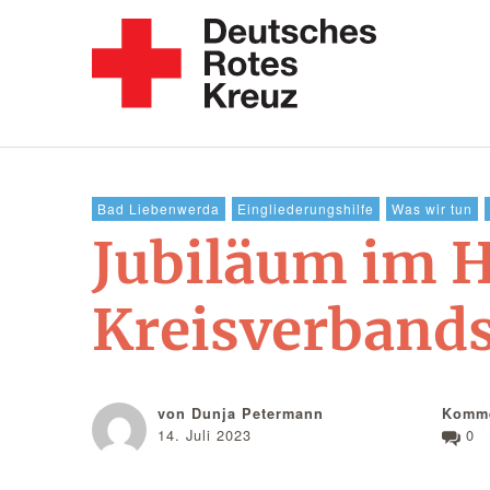
Bad Liebenwerda
Eingliederungshilfe
Was wir tun
Jubiläum im 
Kreisverband
von Dunja Petermann
Komme
14. Juli 2023
0