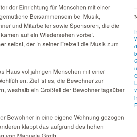
ter der Einrichtung für Menschen mit einer
 gemütliche Beisammensein bei Musik,
N
ner und Mitarbeiter sowie Sponsoren, die die
I
n, kamen auf ein Wiedersehen vorbei.
W
 selbst, der in seiner Freizeit die Musik zum
d
b
G
u
s Haus volljährigen Menschen mit einer
G
hlfühlen. Ziel ist es, die Bewohner zur
L
rn, weshalb ein Großteil der Bewohner tagsüber
W
i
F
e der Bewohner in eine eigene Wohnung gezogen
 anderen klappt das aufgrund des hohen
ung von Manuela Groth.