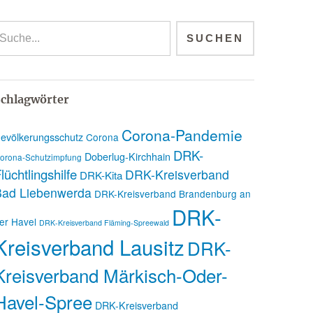
chlagwörter
Corona-Pandemie
evölkerungsschutz
Corona
DRK-
Doberlug-Kirchhain
orona-Schutzimpfung
lüchtlingshilfe
DRK-Kreisverband
DRK-Kita
Bad Liebenwerda
DRK-Kreisverband Brandenburg an
DRK-
er Havel
DRK-Kreisverband Fläming-Spreewald
Kreisverband Lausitz
DRK-
Kreisverband Märkisch-Oder-
Havel-Spree
DRK-Kreisverband