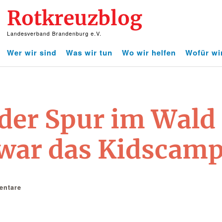
Rotkreuzblog
Landesverband Brandenburg e.V.
Wer wir sind
Was wir tun
Wo wir helfen
Wofür wi
 der Spur im Wal
 war das Kidscam
ntare