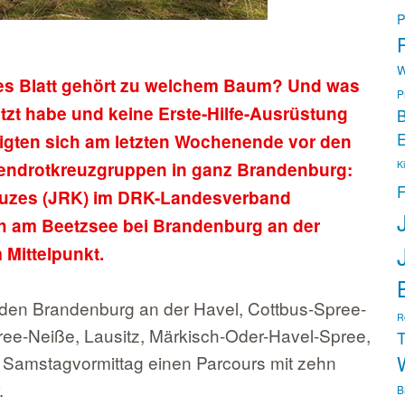
P
P
W
es Blatt gehört zu welchem Baum? Und was
P
tzt habe und keine Erste-Hilfe-Ausrüstung
B
E
igten sich am letzten Wochenende vor den
endrotkreuzgruppen in ganz Brandenburg:
K
F
uzes (JRK) im DRK-Landesverband
h am Beetzsee bei Brandenburg an der
 Mittelpunkt.
den Brandenburg an der Havel, Cottbus-Spree-
R
ree-Neiße, Lausitz, Märkisch-Oder-Havel-Spree,
T
m Samstagvormittag einen Parcours mit zehn
.
B