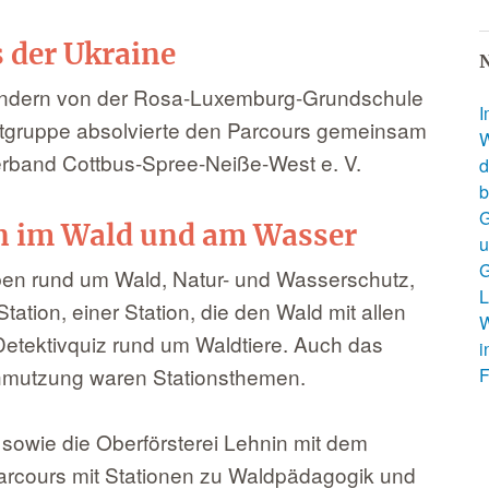
 der Ukraine
N
Kindern von der Rosa-Luxemburg-Grundschule
I
tgruppe absolvierte den Parcours gemeinsam
W
rband Cottbus-Spree-Neiße-West e. V.
d
b
G
en im Wald und am Wasser
u
G
ben rund um Wald, Natur- und Wasserschutz,
L
tation, einer Station, die den Wald mit allen
W
Detektivquiz rund um Waldtiere. Auch das
i
chmutzung waren Stationsthemen.
F
sowie die Oberförsterei Lehnin mit dem
Parcours mit Stationen zu Waldpädagogik und