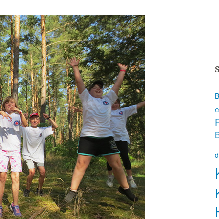
S
B
C
F
d