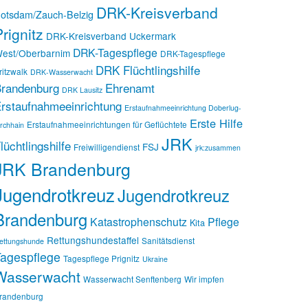
DRK-Kreisverband
otsdam/Zauch-Belzig
rignitz
DRK-Kreisverband Uckermark
DRK-Tagespflege
est/Oberbarnim
DRK-Tagespflege
DRK Flüchtlingshilfe
ritzwalk
DRK-Wasserwacht
randenburg
Ehrenamt
DRK Lausitz
rstaufnahmeeinrichtung
Erstaufnahmeeinrichtung Doberlug-
Erste Hilfe
Erstaufnahmeeinrichtungen für Geflüchtete
irchhain
JRK
lüchtlingshilfe
FSJ
Freiwilligendienst
jrk:zusammen
JRK Brandenburg
Jugendrotkreuz
Jugendrotkreuz
Brandenburg
Katastrophenschutz
Pflege
Kita
Rettungshundestaffel
Sanitätsdienst
ettungshunde
agespflege
Tagespflege Prignitz
Ukraine
Wasserwacht
Wasserwacht Senftenberg
Wir impfen
randenburg