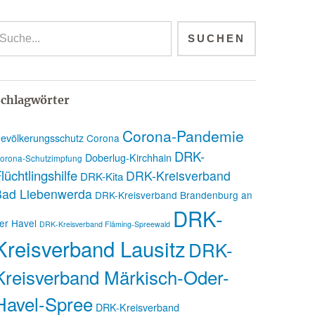
chlagwörter
Corona-Pandemie
evölkerungsschutz
Corona
DRK-
Doberlug-Kirchhain
orona-Schutzimpfung
lüchtlingshilfe
DRK-Kreisverband
DRK-Kita
Bad Liebenwerda
DRK-Kreisverband Brandenburg an
DRK-
er Havel
DRK-Kreisverband Fläming-Spreewald
Kreisverband Lausitz
DRK-
Kreisverband Märkisch-Oder-
Havel-Spree
DRK-Kreisverband