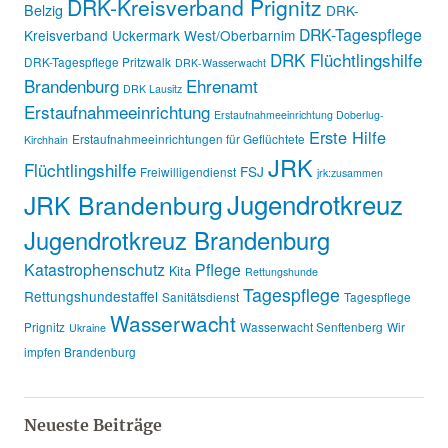
DRK-Kreisverband Prignitz
Belzig
DRK-
DRK-Tagespflege
Kreisverband Uckermark West/Oberbarnim
DRK Flüchtlingshilfe
DRK-Tagespflege Pritzwalk
DRK-Wasserwacht
Brandenburg
Ehrenamt
DRK Lausitz
Erstaufnahmeeinrichtung
Erstaufnahmeeinrichtung Doberlug-
Erste Hilfe
Erstaufnahmeeinrichtungen für Geflüchtete
Kirchhain
JRK
Flüchtlingshilfe
FSJ
Freiwilligendienst
jrk:zusammen
Jugendrotkreuz
JRK Brandenburg
Jugendrotkreuz Brandenburg
Katastrophenschutz
Pflege
Kita
Rettungshunde
Tagespflege
Rettungshundestaffel
Sanitätsdienst
Tagespflege
Wasserwacht
Prignitz
Wasserwacht Senftenberg
Wir
Ukraine
impfen Brandenburg
Neueste Beiträge