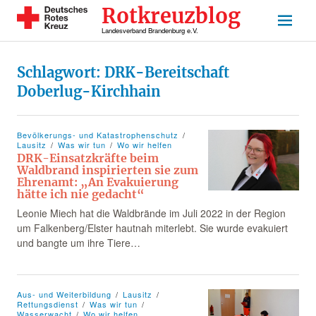
Rotkreuzblog
Landesverband Brandenburg e.V.
Schlagwort:
DRK-Bereitschaft
Doberlug-Kirchhain
Bevölkerungs- und Katastrophenschutz
Lausitz
Was wir tun
Wo wir helfen
DRK-Einsatzkräfte beim
Waldbrand inspirierten sie zum
Ehrenamt: „An Evakuierung
hätte ich nie gedacht“
Leonie Miech hat die Waldbrände im Juli 2022 in der Region
um Falkenberg/Elster hautnah miterlebt. Sie wurde evakuiert
und bangte um ihre Tiere…
Aus- und Weiterbildung
Lausitz
Rettungsdienst
Was wir tun
Wasserwacht
Wo wir helfen