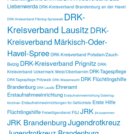
Liebenwerda
DRK-Kreisverband Brandenburg an der Havel
DRK-
DRK-Kreisverband Fläming-Spreewald
Kreisverband Lausitz
DRK-
Kreisverband Märkisch-Oder-
Havel-Spree
DRK-Kreisverband Potsdam/Zauch-
DRK-Kreisverband Prignitz
Belzig
DRK-
DRK-Tagespflege
Kreisverband Uckermark West/Oberbarnim
DRK Flüchtlingshilfe
DRK-Tagespflege Pritzwalk
DRK-Wasserwacht
Brandenburg
Ehrenamt
DRK Lausitz
Erstaufnahmeeinrichtung
Erstaufnahmeeinrichtung Doberlug-
Erste Hilfe
Erstaufnahmeeinrichtungen für Geflüchtete
Kirchhain
JRK
Flüchtlingshilfe
FSJ
Freiwilligendienst
jrk:zusammen
Jugendrotkreuz
JRK Brandenburg
Jugendrotkreuz Brandenburg