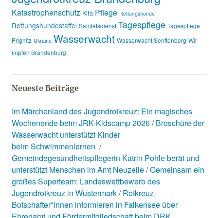
Katastrophenschutz
Pflege
Kita
Rettungshunde
Tagespflege
Rettungshundestaffel
Sanitätsdienst
Tagespflege
Wasserwacht
Prignitz
Wasserwacht Senftenberg
Wir
Ukraine
impfen Brandenburg
Neueste Beiträge
Im Märchenland des Jugendrotkreuz: Ein magisches
Wochenende beim JRK-Kidscamp 2026
Broschüre der
Wasserwacht unterstützt Kinder
beim Schwimmenlernen
Gemeindegesundheitspflegerin Katrin Pohle berät und
unterstützt Menschen im Amt Neuzelle
Gemeinsam ein
großes Superteam: Landeswettbewerb des
Jugendrotkreuz in Wustermark
Rotkreuz-
Botschafter*innen informieren in Falkensee über
Ehrenamt und Fördermitgliedschaft beim DRK