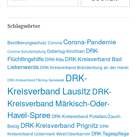
Schlagwörter
Corona-Pandemie
Bevölkerungsschutz
Corona
DRK-
Doberlug-Kirchhain
Corona-Schutzimpfung
Flüchtlingshilfe
DRK-Kreisverband Bad
DRK-Kita
Liebenwerda
DRK-Kreisverband Brandenburg an der Havel
DRK-
DRK-Kreisverband Fläming-Spreewald
Kreisverband Lausitz
DRK-
Kreisverband Märkisch-Oder-
Havel-Spree
DRK-Kreisverband Potsdam/Zauch-
DRK-Kreisverband Prignitz
Belzig
DRK-
DRK-Tagespflege
Kreisverband Uckermark West/Oberbarnim