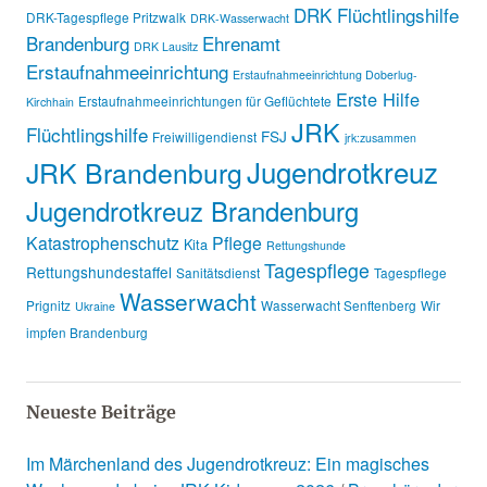
DRK Flüchtlingshilfe
DRK-Tagespflege Pritzwalk
DRK-Wasserwacht
Brandenburg
Ehrenamt
DRK Lausitz
Erstaufnahmeeinrichtung
Erstaufnahmeeinrichtung Doberlug-
Erste Hilfe
Erstaufnahmeeinrichtungen für Geflüchtete
Kirchhain
JRK
Flüchtlingshilfe
FSJ
Freiwilligendienst
jrk:zusammen
Jugendrotkreuz
JRK Brandenburg
Jugendrotkreuz Brandenburg
Katastrophenschutz
Pflege
Kita
Rettungshunde
Tagespflege
Rettungshundestaffel
Sanitätsdienst
Tagespflege
Wasserwacht
Prignitz
Wasserwacht Senftenberg
Wir
Ukraine
impfen Brandenburg
Neueste Beiträge
Im Märchenland des Jugendrotkreuz: Ein magisches